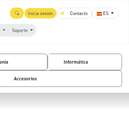
Inicia sesión
Contacto
ES
s
Soporte
onía
Informática
Accesorios