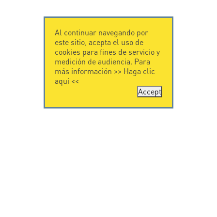
Al continuar navegando por
este sitio, acepta el uso de
cookies para fines de servicio y
medición de audiencia. Para
más información >>
Haga clic
aquí
<<
Accept
CONTÁCTENOS
CITEL
CITEL - 29 boulevard
Historia de CITEL
Edgar Quinet
Especialista en la
75014 Paris - France
protección contra
Tel: +33.1.41.23.50.23
rayos
Presencia
internacional