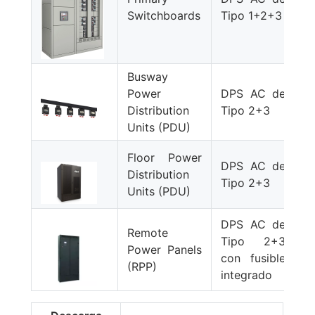
Switchboards
Tipo 1+2+3
1
Busway
Power
DPS AC de
D
Distribution
Tipo 2+3
Units (PDU)
Floor Power
DPS AC de
Distribution
D
Tipo 2+3
Units (PDU)
DPS AC de
Remote
Tipo 2+3
Power Panels
D
con fusible
(RPP)
integrado