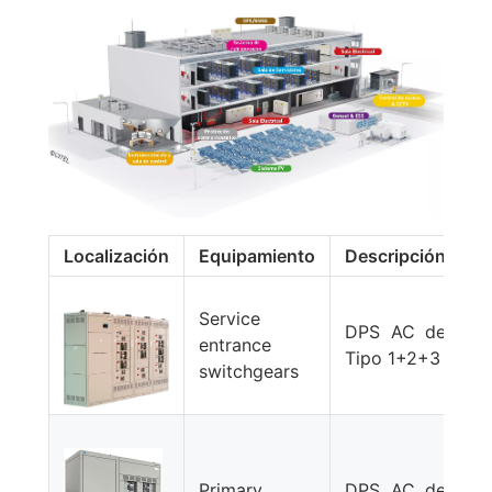
Localización
Equipamiento
Descripción
M
Service
DPS AC de
D
entrance
Tipo 1+2+3
2
switchgears
Primary
DPS AC de
D