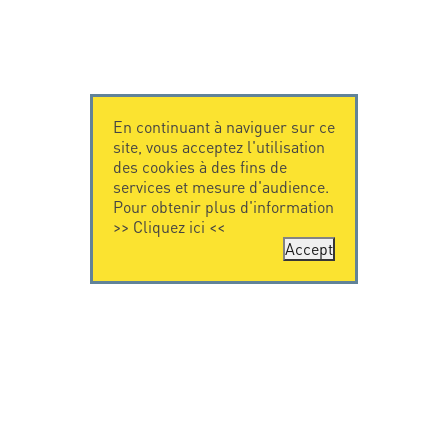
En continuant à naviguer sur ce
site, vous acceptez l'utilisation
des cookies à des fins de
services et mesure d'audience.
Pour obtenir plus d'information
>>
Cliquez ici
<<
Accept
CONTACTEZ-
CITEL
NOUS
La société
Spécialiste de la
CITEL - 29 boulevard
protection foudre
Edgar Quinet
Une présence
75014 Paris - France