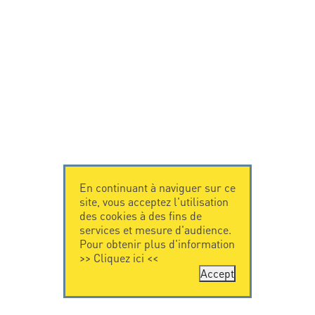
En continuant à naviguer sur ce
site, vous acceptez l'utilisation
des cookies à des fins de
services et mesure d'audience.
Pour obtenir plus d'information
>>
Cliquez ici
<<
Accept