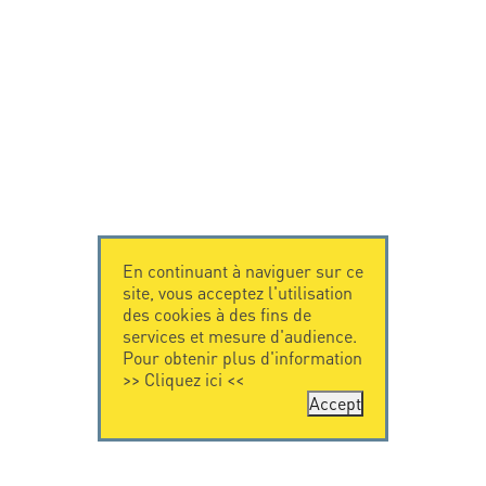
En continuant à naviguer sur ce
site, vous acceptez l'utilisation
des cookies à des fins de
services et mesure d'audience.
Pour obtenir plus d'information
>>
Cliquez ici
<<
Accept
CONTACTEZ-
CITEL