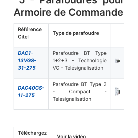
Armoire de Commande
Référence
Type de parafoudre
Citel
DAC1-
Parafoudre BT Type
13VGS-
1+2+3 - Technologie
31-275
VG - Télésignalisation
Parafoudre BT Type 2
DAC40CS-
- Compact -
11-275
Télésignalisation
Téléchargez
Voir la vidéo