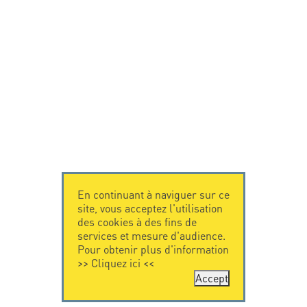
En continuant à naviguer sur ce
site, vous acceptez l'utilisation
des cookies à des fins de
services et mesure d'audience.
Pour obtenir plus d'information
>>
Cliquez ici
<<
Accept