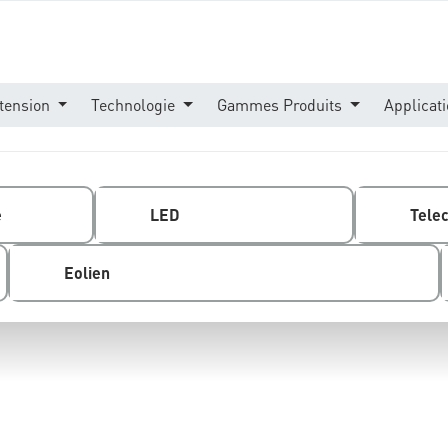
tension
Technologie
Gammes Produits
Applicat
e
LED
Tele
Eolien