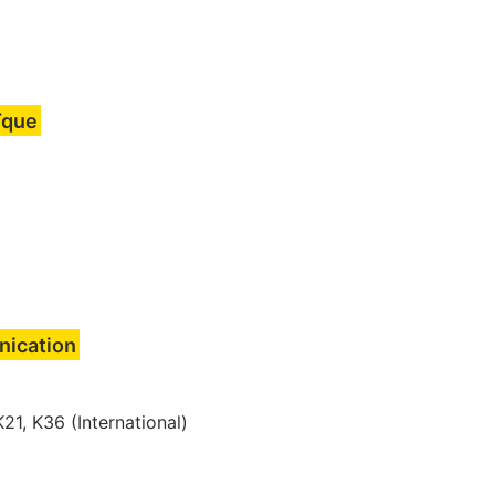
ïque
nication
21, K36 (International)