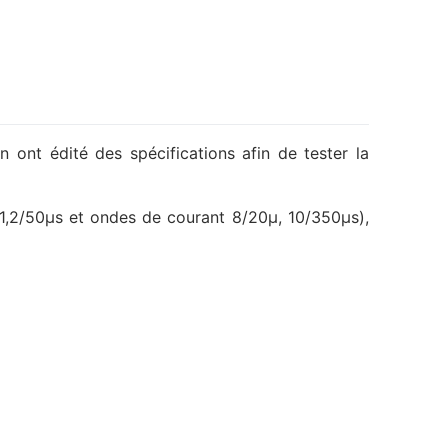
 ont édité des spécifications afin de tester la
 1,2/50µs et ondes de courant 8/20µ, 10/350µs),