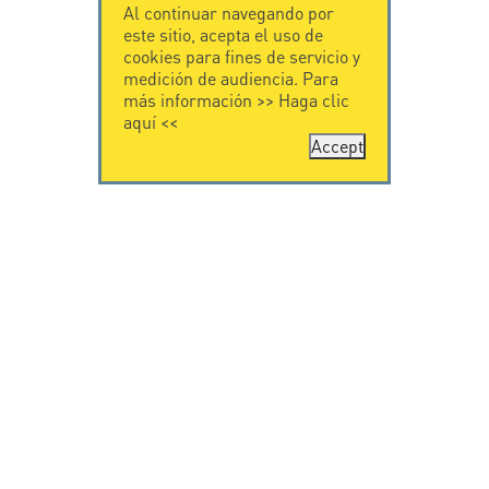
Al continuar navegando por
este sitio, acepta el uso de
cookies para fines de servicio y
medición de audiencia. Para
más información >>
Haga clic
aquí
<<
Accept
CONTÁCTENOS
CITEL
CITEL - 29 boulevard
Historia de CITEL
Edgar Quinet
Especialista en la
75014 Paris - France
protección contra
Tel: +33.1.41.23.50.23
rayos
Presencia
internacional
VIDEO
SOPORTE