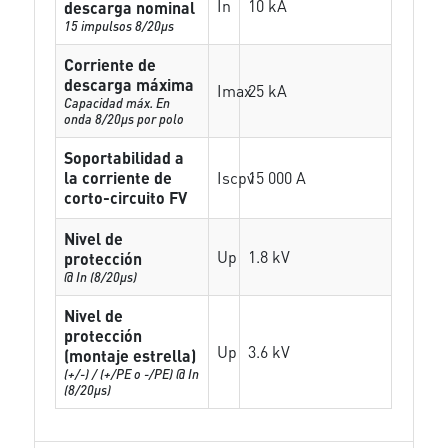
In
10 kA
descarga nominal
15 impulsos 8/20µs
Corriente de
descarga máxima
Imax
25 kA
Capacidad máx. En
onda 8/20µs por polo
Soportabilidad a
la corriente de
Iscpv
15 000 A
corto-circuito FV
Nivel de
Up
1.8 kV
protección
@ In (8/20µs)
Nivel de
protección
Up
3.6 kV
(montaje estrella)
(+/-) / (+/PE o -/PE) @ In
(8/20µs)