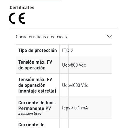
Certificates
Características electricas
Tipo de protección
IEC
2
Tensión máx. FV
Ucpv
500 Vdc
de operación
Tensión máx. FV
de operación
Ucpv
1000 Vdc
(montaje estrella)
Corriente de func.
Icpv
< 0.1 mA
Permanente PV
a tensión Ucpv
Corriente de