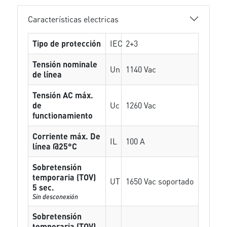
Características electricas
Tipo de protección
IEC
2+3
Tensión nominale
Un
1140 Vac
de línea
Tensión AC máx.
de
Uc
1260 Vac
functionamiento
Corriente máx. De
IL
100 A
línea @25°C
Sobretensión
temporaria (TOV)
UT
1650 Vac soportado
5 sec.
Sin desconexión
Sobretensión
temporaria (TOV)