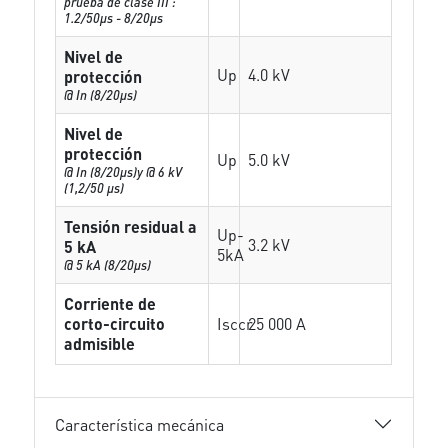
prueba de clase III :
1.2/50µs - 8/20µs
Nivel de
Up
4.0 kV
protección
@ In (8/20µs)
Nivel de
protección
Up
5.0 kV
@ In (8/20µs)y @ 6 kV
(1,2/50 µs)
Tensión residual a
Up-
3.2 kV
5 kA
5kA
@ 5 kA (8/20µs)
Corriente de
corto-circuito
Isccr
25 000 A
admisible
Característica mecánica