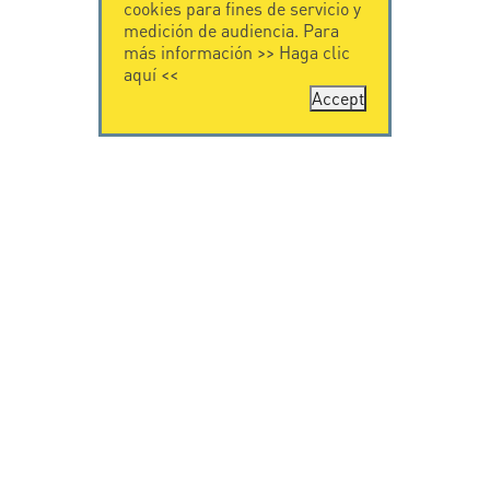
cookies para fines de servicio y
medición de audiencia. Para
más información >>
Haga clic
aquí
<<
Accept
CONTÁCTENOS
CITEL
CITEL - 29 boulevard
Historia de CITEL
Edgar Quinet
Especialista en la
75014 Paris - France
protección contra
Tel: +33.1.41.23.50.23
rayos
Presencia
internacional
VIDEO
SOPORTE
Citel in videos
Descarga