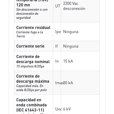
2200 Vac
120 mn
UT
desconexión
Sin desconexión o con
desconexión de
seguridad
Corriente residual
Ipe
Ninguna
Corriente fuga a la
Tierra
Corriente serie
If
Ninguna
Corriente de
In
15 kA
descarga nominal
15 impulsos 8/20µs
Corriente de
descarga máxima
Imax
30 kA
Capacidad máx. En
onda 8/20µs por polo
Capacidad en
onda combinada
Uoc
6 kV
(IEC 61643-11)