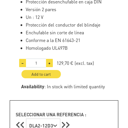
Protección desenchufable en caja DIN
Versión 2 pares
Un : 12 V
Protección del conductor del blindaje
Enchufable sin corte de línea
Conforme a la EN 61643-21
Homologado UL497B
129,70 €
(excl. tax)
−
+
Add to cart
Availability
: In stock with limited quantity
SELECCIONAR UNA REFERENCIA :
DLA2-12D3