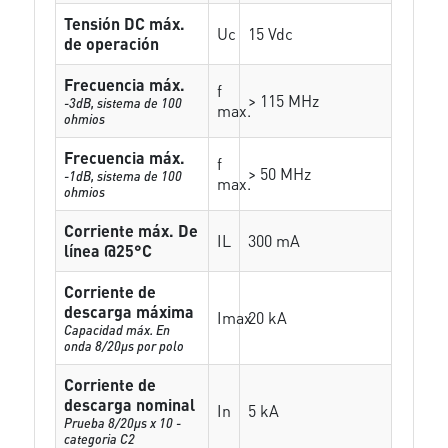
Tensión DC máx.
Uc
15 Vdc
de operación
Frecuencia máx.
f
> 115 MHz
-3dB, sistema de 100
max.
ohmios
Frecuencia máx.
f
> 50 MHz
-1dB, sistema de 100
max.
ohmios
Corriente máx. De
IL
300 mA
línea @25°C
Corriente de
descarga máxima
Imax
20 kA
Capacidad máx. En
onda 8/20µs por polo
Corriente de
descarga nominal
In
5 kA
Prueba 8/20µs x 10 -
categoria C2