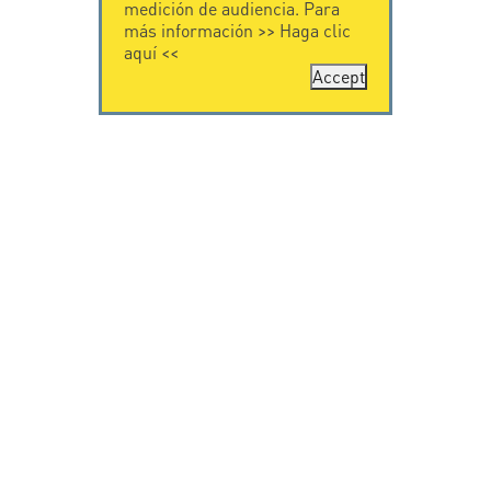
medición de audiencia. Para
más información >>
Haga clic
aquí
<<
Accept
CONTÁCTENOS
CITEL
CITEL - 29 boulevard
Historia de CITEL
Edgar Quinet
Especialista en la
75014 Paris - France
protección contra
Tel: +33.1.41.23.50.23
rayos
Presencia
internacional
VIDEO
SOPORTE
Citel in videos
Descarga
© Copyright CITEL 2026, Todos los derechos