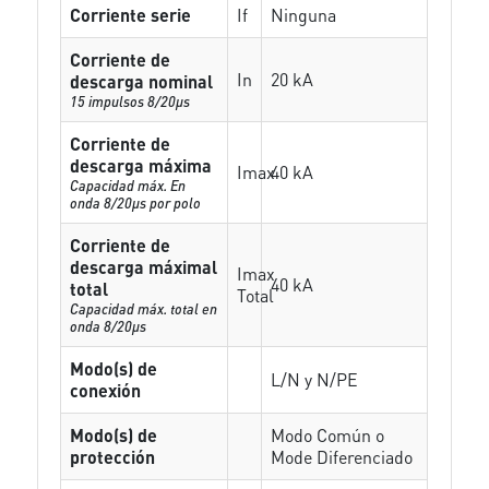
Corriente serie
If
Ninguna
Corriente de
In
20 kA
descarga nominal
15 impulsos 8/20µs
Corriente de
descarga máxima
Imax
40 kA
Capacidad máx. En
onda 8/20µs por polo
Corriente de
descarga máximal
Imax
40 kA
total
Total
Capacidad máx. total en
onda 8/20µs
Modo(s) de
L/N y N/PE
conexión
Modo(s) de
Modo Común o
protección
Mode Diferenciado