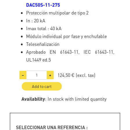
DAC50S-11-275
Protección multipolar de tipo 2
In : 20 kA
Imax total : 40 kA
Módulo individual por fase y enchufable
Teleseñalización
Aprobado EN 61643-11, IEC 61643-11,
UL1449 ed.5
124,50 €
(excl. tax)
−
+
Add to cart
Availability
: In stock with limited quantity
SELECCIONAR UNA REFERENCIA :