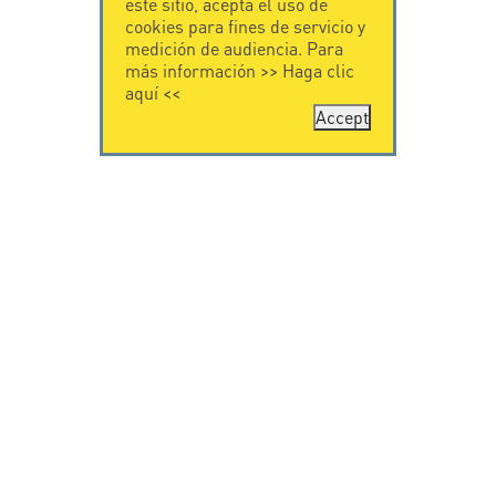
este sitio, acepta el uso de
cookies para fines de servicio y
medición de audiencia. Para
más información >>
Haga clic
aquí
<<
Accept
CONTÁCTENOS
CITEL
CITEL - 29 boulevard
Historia de CITEL
Edgar Quinet
Especialista en la
75014 Paris - France
protección contra
Tel: +33.1.41.23.50.23
rayos
Presencia
internacional
VIDEO
SOPORTE
Citel in videos
Descarga