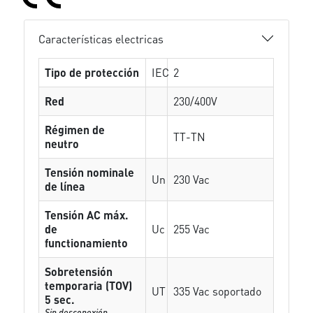
Características electricas
Tipo de protección
IEC
2
Red
230/400V
Régimen de
TT-TN
neutro
Tensión nominale
Un
230 Vac
de línea
Tensión AC máx.
de
Uc
255 Vac
functionamiento
Sobretensión
temporaria (TOV)
UT
335 Vac soportado
5 sec.
Sin desconexión