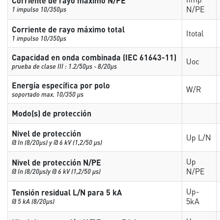
Corriente de rayo máximo N/PE
N/PE
1 impulso 10/350µs
Corriente de rayo máximo total
Itotal
1 impulso 10/350µs
Capacidad en onda combinada (IEC 61643-11)
Uoc
prueba de clase III : 1.2/50µs - 8/20µs
Energía específica por polo
W/R
soportado max. 10/350 µs
Modo(s) de protección
Nivel de protección
Up L/N
@ In (8/20µs) y @ 6 kV (1,2/50 µs)
Up
Nivel de protección N/PE
N/PE
@ In (8/20µs)y @ 6 kV (1,2/50 µs)
Up-
Tensión residual L/N para 5 kA
5kA
@ 5 kA (8/20µs)