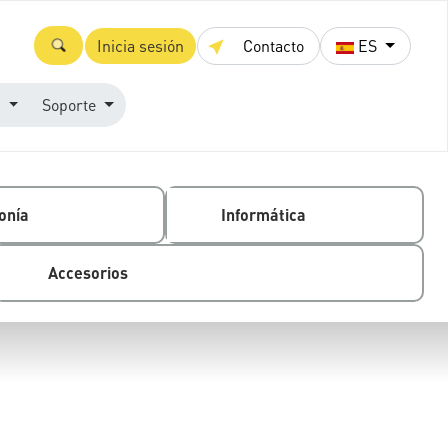
Inicia sesión
Contacto
ES
s
Soporte
onía
Informática
Accesorios