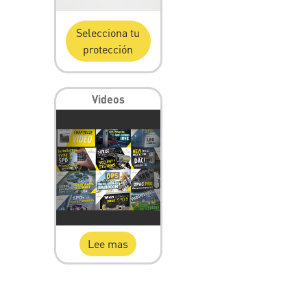
Selecciona tu
protección
Videos
Lee mas