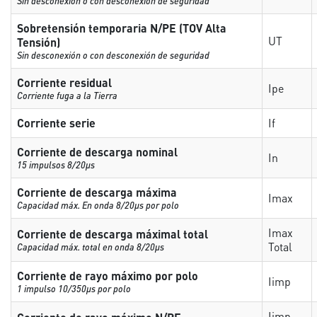
Sin desconexión o con desconexión de seguridad
Sobretensión temporaria N/PE (TOV Alta
UT
Tensión)
Sin desconexión o con desconexión de seguridad
Corriente residual
Ipe
Corriente fuga a la Tierra
Corriente serie
If
Corriente de descarga nominal
In
15 impulsos 8/20µs
Corriente de descarga máxima
Imax
Capacidad máx. En onda 8/20µs por polo
Imax
Corriente de descarga máximal total
Total
Capacidad máx. total en onda 8/20µs
Corriente de rayo máximo por polo
Iimp
1 impulso 10/350µs por polo
Iimp