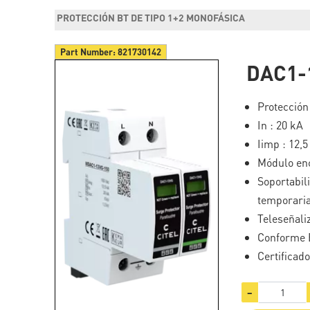
PROTECCIÓN BT DE TIPO 1+2 MONOFÁSICA
Part Number:
821730142
DAC1-
Protección 
In : 20 kA
Iimp : 12,
Módulo en
Soportab
temporaria
Teleseñali
Conforme E
Certificad
−