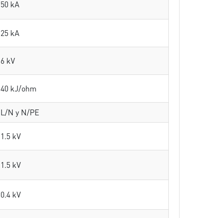
50 kA
25 kA
6 kV
40 kJ/ohm
L/N y N/PE
1.5 kV
1.5 kV
0.4 kV