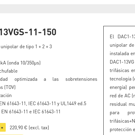
13VGS-11-150
El DAC1-13
unipolar de
unipolar de tipo 1 + 2 + 3
instalada e
DAC1-13VG 
5 kA (onda 10/350µs)
trifásicas
chufable
tecnología (
ilidad optimizada a las sobretensiones
s (TOV)
energía) p
zación
red de AC (
N 61643-11, IEC 61643-11 y UL1449 ed.5
residual mu
o EN 61643-11 e IEC 61643-11
para pro
trifásicas
220,90 €
(excl. tax)
+
protección 