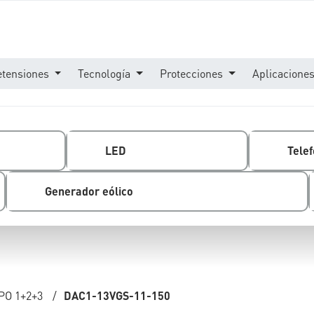
etensiones
Tecnología
Protecciones
Aplicacione
LED
Telef
Generador eólico
PO 1+2+3
/
DAC1-13VGS-11-150