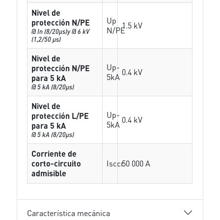
Nivel de
Up
protección N/PE
1.5 kV
N/PE
@ In (8/20µs)y @ 6 kV
(1,2/50 µs)
Nivel de
Up-
protección N/PE
0.4 kV
5kA
para 5 kA
@ 5 kA (8/20µs)
Nivel de
Up-
protección L/PE
0.4 kV
5kA
para 5 kA
@ 5 kA (8/20µs)
Corriente de
corto-circuito
Isccr
50 000 A
admisible
Característica mecánica