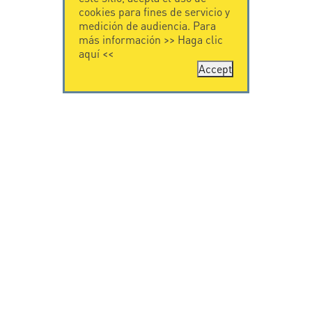
cookies para fines de servicio y
medición de audiencia. Para
más información >>
Haga clic
aquí
<<
Accept
CONTÁCTENOS
CITEL
CITEL - 29 boulevard
Historia de CITEL
Edgar Quinet
Especialista en la
75014 Paris - France
protección contra
Tel: +33.1.41.23.50.23
rayos
Presencia
internacional
VIDEO
SOPORTE
Citel in videos
Descarga