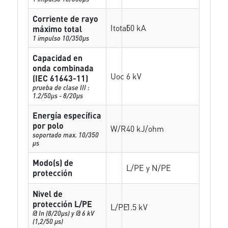
Corriente de rayo
Itotal
50 kA
máximo total
1 impulso 10/350µs
Capacidad en
onda combinada
Uoc
6 kV
(IEC 61643-11)
prueba de clase III :
1.2/50µs - 8/20µs
Energía específica
por polo
W/R
40 kJ/ohm
soportado max. 10/350
µs
Modo(s) de
L/PE y N/PE
protección
Nivel de
protección L/PE
L/PE
1.5 kV
@ In (8/20µs) y @ 6 kV
(1,2/50 µs)