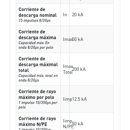
Corriente de
In
20 kA
descarga nominal
15 impulsos 8/20µs
Corriente de
descarga máxima
Imax
50 kA
Capacidad máx. En
onda 8/20µs por polo
Corriente de
descarga máximal
Imax
200 kA
total
Total
Capacidad máx. total en
onda 8/20µs
Corriente de rayo
máximo por polo
Iimp
12.5 kA
1 impulso 10/350µs por
polo
Corriente de rayo
Iimp
50 kA
máximo N/PE
N/PE
1 impulso 10/350µs