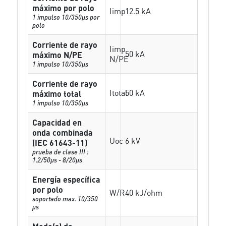
máximo por polo
Iimp
12.5 kA
1 impulso 10/350µs por
polo
Corriente de rayo
Iimp
50 kA
máximo N/PE
N/PE
1 impulso 10/350µs
Corriente de rayo
Itotal
50 kA
máximo total
1 impulso 10/350µs
Capacidad en
onda combinada
Uoc
6 kV
(IEC 61643-11)
prueba de clase III :
1.2/50µs - 8/20µs
Energía específica
por polo
W/R
40 kJ/ohm
soportado max. 10/350
µs