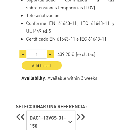
sobretensiones temporarias (TOV)
Teleseñalización
Conforme EN 61643-11, IEC 61643-11 y
UL1449 ed.5
Certificado EN 61643-11 e IEC 61643-11
439,20 €
(excl. tax)
−
+
Add to cart
Availability
: Available within 3 weeks
SELECCIONAR UNA REFERENCIA :
DAC1-13VGS-31-
150