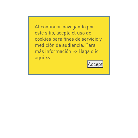
Al continuar navegando por
este sitio, acepta el uso de
cookies para fines de servicio y
medición de audiencia. Para
más información >>
Haga clic
aquí
<<
Accept
CONTÁCTENOS
CITEL
CITEL - 29 boulevard
Historia de CITEL
Edgar Quinet
Especialista en la
75014 Paris - France
protección contra
Tel: +33.1.41.23.50.23
rayos
Presencia
internacional