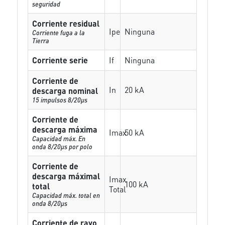
seguridad
Corriente residual
Ipe
Ninguna
Corriente fuga a la
Tierra
Corriente serie
If
Ninguna
Corriente de
In
20 kA
descarga nominal
15 impulsos 8/20µs
Corriente de
descarga máxima
Imax
50 kA
Capacidad máx. En
onda 8/20µs por polo
Corriente de
descarga máximal
Imax
100 kA
total
Total
Capacidad máx. total en
onda 8/20µs
Corriente de rayo