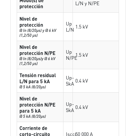
Modo(s) de
L/N y N/PE
protección
Nivel de
Up
protección
1.5 kV
L/N
@ In (8/20µs) y @ 6 kV
(1,2/50 µs)
Nivel de
Up
protección N/PE
1.5 kV
N/PE
@ In (8/20µs)y @ 6 kV
(1,2/50 µs)
Tensión residual
Up-
0.4 kV
L/N para 5 kA
5kA
@ 5 kA (8/20µs)
Nivel de
Up-
protección N/PE
0.4 kV
5kA
para 5 kA
@ 5 kA (8/20µs)
Corriente de
corto-circuito
Isccr
50 000 A