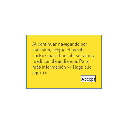
Al continuar navegando por
este sitio, acepta el uso de
cookies para fines de servicio y
medición de audiencia. Para
más información >>
Haga clic
aquí
<<
Accept
CONTÁCTENOS
CITEL
CITEL - 29 boulevard
Historia de CITEL
Edgar Quinet
Especialista en la
75014 Paris - France
protección contra