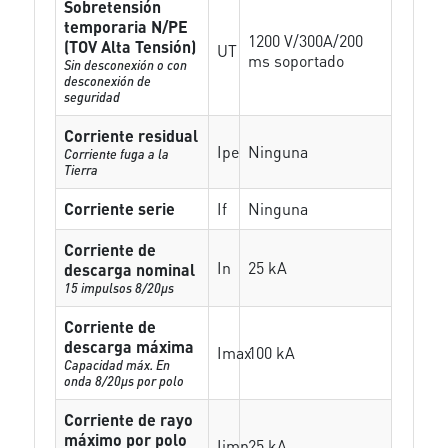
Sobretensión
temporaria N/PE
1200 V/300A/200
(TOV Alta Tensión)
UT
ms soportado
Sin desconexión o con
desconexión de
seguridad
Corriente residual
Ipe
Ninguna
Corriente fuga a la
Tierra
Corriente serie
If
Ninguna
Corriente de
In
25 kA
descarga nominal
15 impulsos 8/20µs
Corriente de
descarga máxima
Imax
100 kA
Capacidad máx. En
onda 8/20µs por polo
Corriente de rayo
máximo por polo
Iimp
25 kA