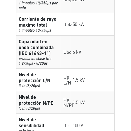
1 impulso 10/350µs por
polo
Corriente de rayo
Itotal
50 kA
máximo total
1 impulso 10/350µs
Capacidad en
onda combinada
Uoc
6 kV
(IEC 61643-11)
prueba de clase III :
1.2/50µs - 8/20µs
Nivel de
Up
1.5 kV
protección L/N
L/N
@ In (8/20µs)
Nivel de
Up
1.5 kV
protección N/PE
N/PE
@ In (8/20µs)
Nivel de
sensibilidad
Itc
100 A