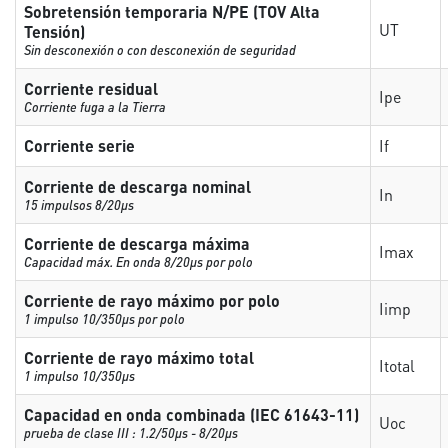
Sobretensión temporaria N/PE (TOV Alta
UT
Tensión)
Sin desconexión o con desconexión de seguridad
Corriente residual
Ipe
Corriente fuga a la Tierra
Corriente serie
If
Corriente de descarga nominal
In
15 impulsos 8/20µs
Corriente de descarga máxima
Imax
Capacidad máx. En onda 8/20µs por polo
Corriente de rayo máximo por polo
Iimp
1 impulso 10/350µs por polo
Corriente de rayo máximo total
Itotal
1 impulso 10/350µs
Capacidad en onda combinada (IEC 61643-11)
Uoc
prueba de clase III : 1.2/50µs - 8/20µs