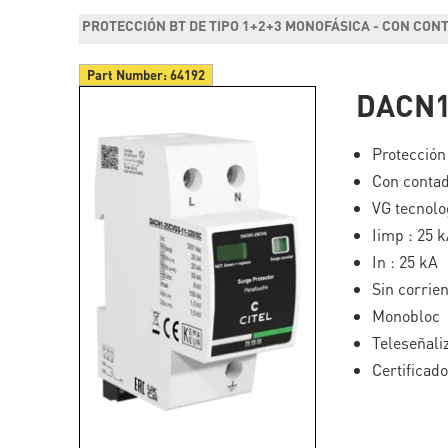
PROTECCIÓN BT DE TIPO 1+2+3 MONOFÁSICA - CON CON
Part Number:
64192
DACN1
Protección 
Con contad
VG tecnolo
Iimp : 25 
In : 25 kA
Sin corrie
Monobloc
Teleseñali
Certificad