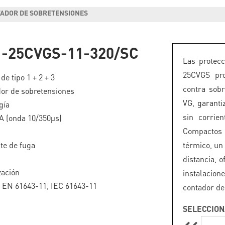
TADOR DE SOBRETENSIONES
-25CVGS-11-320/SC
Las protec
25CVGS pro
de tipo 1 + 2 + 3
contra sobr
or de sobretensiones
VG, garanti
gía
sin corrie
kA (onda 10/350µs)
Compactos
nte de fuga
térmico, un
distancia, 
zación
instalacion
o EN 61643-11, IEC 61643-11
contador de
SELECCION