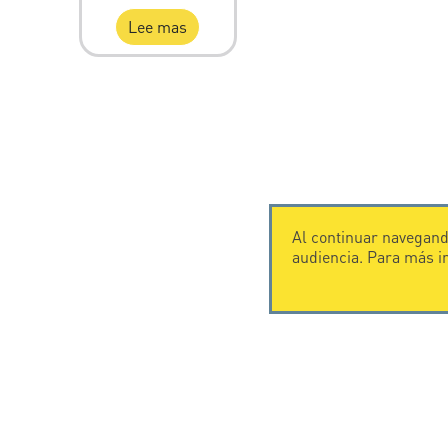
Lee mas
Al continuar navegando
audiencia. Para más 
CONTÁCTENOS
CITEL
CITEL - 29 boulevard Edgar Quinet
Historia de
75014 Paris - France
Especialista
Tel: +33.1.41.23.50.23
rayos