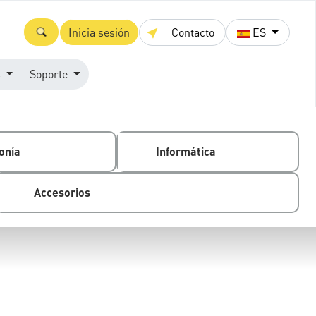
Inicia sesión
Contacto
ES
s
Soporte
onía
Informática
Accesorios