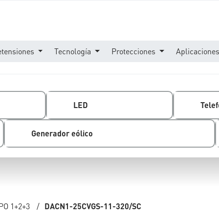
etensiones
Tecnología
Protecciones
Aplicacione
LED
Telef
Generador eólico
PO 1+2+3
/
DACN1-25CVGS-11-320/SC