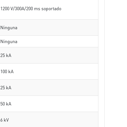
1200 V/300A/200 ms soportado
Ninguna
Ninguna
25 kA
100 kA
25 kA
50 kA
6 kV