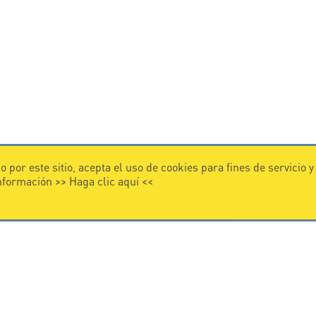
 por este sitio, acepta el uso de cookies para fines de servicio 
información >>
Haga clic aquí
<<
VIDEO
 CITEL
Citel in videos
 en la protección contra