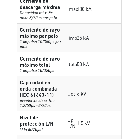
Corriente de
descarga máxima
Imax
100 kA
Capacidad máx. En
onda 8/20µs por polo
Corriente de rayo
máximo por polo
Iimp
25 kA
1 impulso 10/350µs por
polo
Corriente de rayo
Itotal
50 kA
máximo total
1 impulso 10/350µs
Capacidad en
onda combinada
Uoc
6 kV
(IEC 61643-11)
prueba de clase III :
1.2/50µs - 8/20µs
Nivel de
Up
1.5 kV
protección L/N
L/N
@ In (8/20µs)