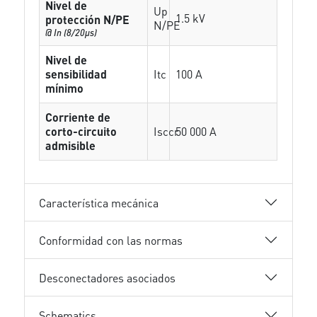
Nivel de
Up
1.5 kV
protección N/PE
N/PE
@ In (8/20µs)
Nivel de
sensibilidad
Itc
100 A
mínimo
Corriente de
corto-circuito
Isccr
50 000 A
admisible
Característica mecánica
Conformidad con las normas
Desconectadores asociados
Schematics