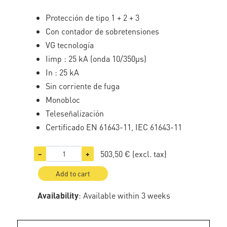
Protección de tipo 1 + 2 + 3
Con contador de sobretensiones
VG tecnología
Iimp : 25 kA (onda 10/350µs)
In : 25 kA
Sin corriente de fuga
Monobloc
Teleseñalización
Certificado EN 61643-11, IEC 61643-11
503,50 €
(excl. tax)
−
+
Add to cart
Availability
: Available within 3 weeks