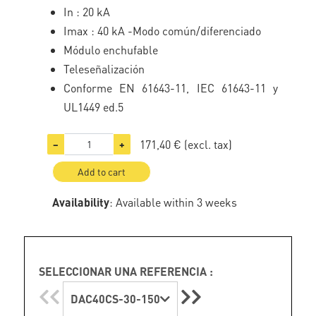
In : 20 kA
Imax : 40 kA -Modo común/diferenciado
Módulo enchufable
Teleseñalización
Conforme EN 61643-11, IEC 61643-11 y
UL1449 ed.5
171,40 €
(excl. tax)
−
+
Add to cart
Availability
: Available within 3 weeks
SELECCIONAR UNA REFERENCIA :
DAC40CS-30-150