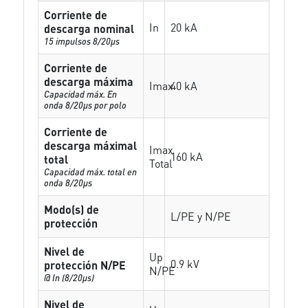
Corriente de
In
20 kA
descarga nominal
15 impulsos 8/20µs
Corriente de
descarga máxima
Imax
40 kA
Capacidad máx. En
onda 8/20µs por polo
Corriente de
descarga máximal
Imax
160 kA
total
Total
Capacidad máx. total en
onda 8/20µs
Modo(s) de
L/PE y N/PE
protección
Nivel de
Up
0.9 kV
protección N/PE
N/PE
@ In (8/20µs)
Nivel de