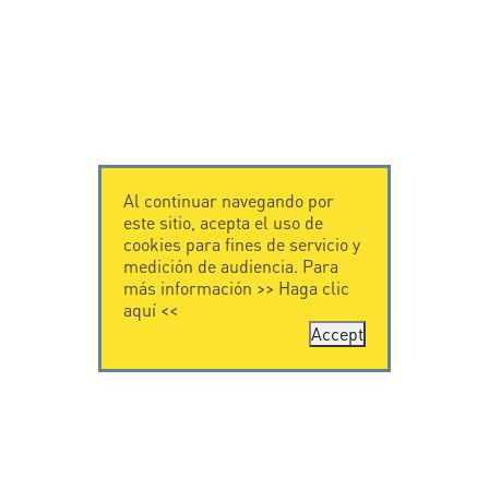
Al continuar navegando por
este sitio, acepta el uso de
cookies para fines de servicio y
medición de audiencia. Para
más información >>
Haga clic
aquí
<<
Accept
CONTÁCTENOS
CITEL
CITEL - 29 boulevard
Historia de CITEL
Edgar Quinet
Especialista en la