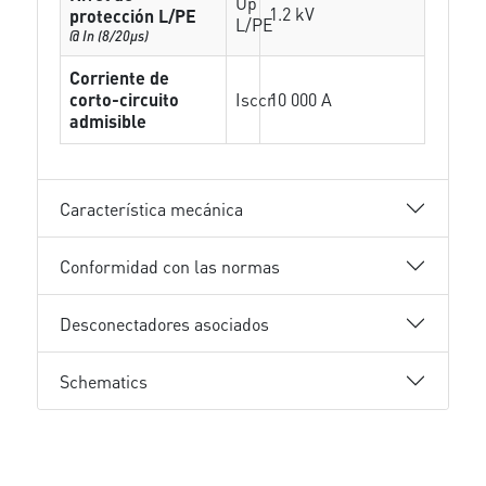
Up
1.2 kV
protección L/PE
L/PE
@ In (8/20µs)
Corriente de
corto-circuito
Isccr
10 000 A
admisible
Característica mecánica
Conformidad con las normas
Desconectadores asociados
Schematics