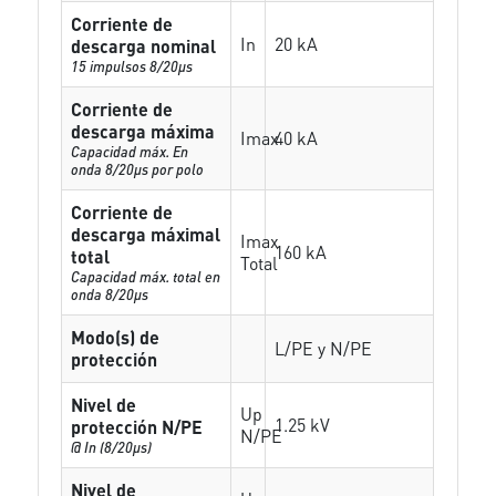
Corriente de
In
20 kA
descarga nominal
15 impulsos 8/20µs
Corriente de
descarga máxima
Imax
40 kA
Capacidad máx. En
onda 8/20µs por polo
Corriente de
descarga máximal
Imax
160 kA
total
Total
Capacidad máx. total en
onda 8/20µs
Modo(s) de
L/PE y N/PE
protección
Nivel de
Up
1.25 kV
protección N/PE
N/PE
@ In (8/20µs)
Nivel de