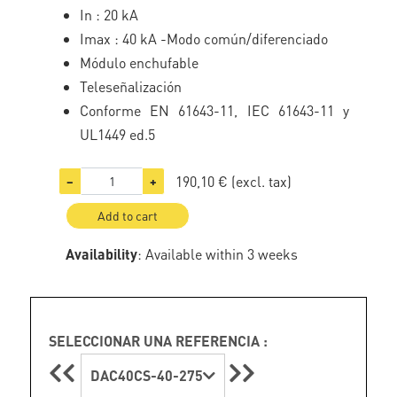
In : 20 kA
Imax : 40 kA -Modo común/diferenciado
Módulo enchufable
Teleseñalización
Conforme EN 61643-11, IEC 61643-11 y
UL1449 ed.5
190,10 €
(excl. tax)
−
+
Add to cart
Availability
: Available within 3 weeks
SELECCIONAR UNA REFERENCIA :
DAC40CS-40-275