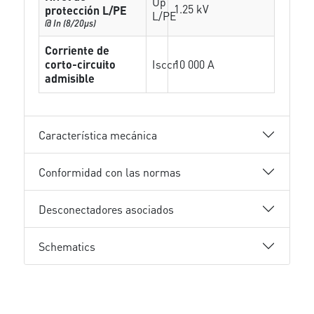
Up
1.25 kV
protección L/PE
L/PE
@ In (8/20µs)
Corriente de
corto-circuito
Isccr
10 000 A
admisible
Característica mecánica
Conformidad con las normas
Desconectadores asociados
Schematics