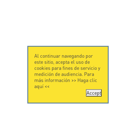
Al continuar navegando por
este sitio, acepta el uso de
cookies para fines de servicio y
medición de audiencia. Para
más información >>
Haga clic
aquí
<<
Accept
CONTÁCTENOS
CITEL
CITEL - 29 boulevard
Historia de CITEL
Edgar Quinet
Especialista en la