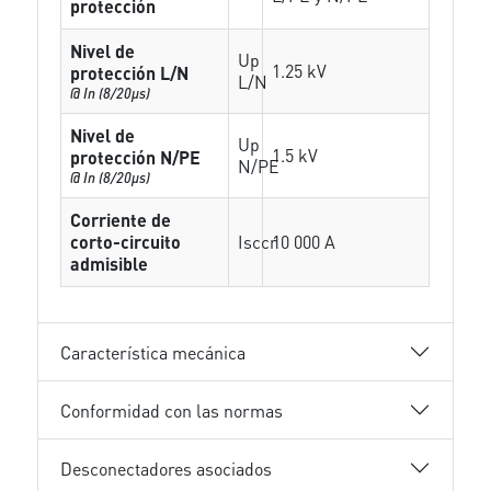
protección
Nivel de
Up
1.25 kV
protección L/N
L/N
@ In (8/20µs)
Nivel de
Up
1.5 kV
protección N/PE
N/PE
@ In (8/20µs)
Corriente de
corto-circuito
Isccr
10 000 A
admisible
Característica mecánica
Conformidad con las normas
Desconectadores asociados