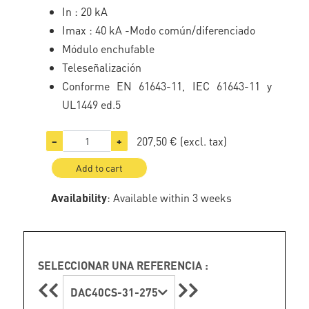
In : 20 kA
Imax : 40 kA -Modo común/diferenciado
Módulo enchufable
Teleseñalización
Conforme EN 61643-11, IEC 61643-11 y
UL1449 ed.5
207,50 €
(excl. tax)
−
+
Add to cart
Availability
: Available within 3 weeks
SELECCIONAR UNA REFERENCIA :
DAC40CS-31-275