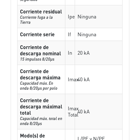
Corriente residual
Ipe
Ninguna
Corriente fuga a la
Tierra
Corriente serie
If
Ninguna
Corriente de
In
20 kA
descarga nominal
15 impulsos 8/20µs
Corriente de
descarga máxima
Imax
40 kA
Capacidad máx. En
onda 8/20µs por polo
Corriente de
descarga máximal
Imax
40 kA
total
Total
Capacidad máx. total en
onda 8/20µs
Modo(s) de
L/PE y N/PE