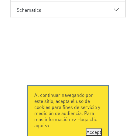
Schematics
Al continuar navegando por
este sitio, acepta el uso de
cookies para fines de servicio y
medición de audiencia. Para
más información >>
Haga clic
aquí
<<
Accept