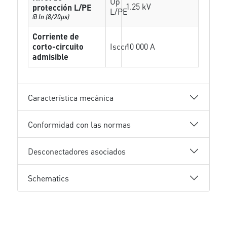
Up
1.25 kV
protección L/PE
L/PE
@ In (8/20µs)
Corriente de
corto-circuito
Isccr
10 000 A
admisible
Característica mecánica
Conformidad con las normas
Desconectadores asociados
Schematics