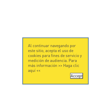
Al continuar navegando por
este sitio, acepta el uso de
cookies para fines de servicio y
medición de audiencia. Para
más información >>
Haga clic
aquí
<<
Accept
CONTÁCTENOS
CITEL
CITEL - 29 boulevard
Historia de CITEL
Edgar Quinet
Especialista en la