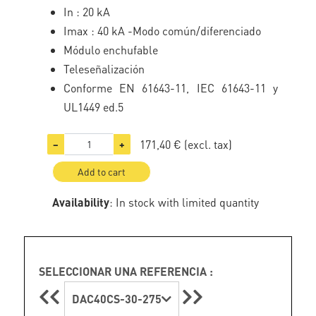
In : 20 kA
Imax : 40 kA -Modo común/diferenciado
Módulo enchufable
Teleseñalización
Conforme EN 61643-11, IEC 61643-11 y
UL1449 ed.5
171,40 €
(excl. tax)
−
+
Add to cart
Availability
: In stock with limited quantity
SELECCIONAR UNA REFERENCIA :
DAC40CS-30-275