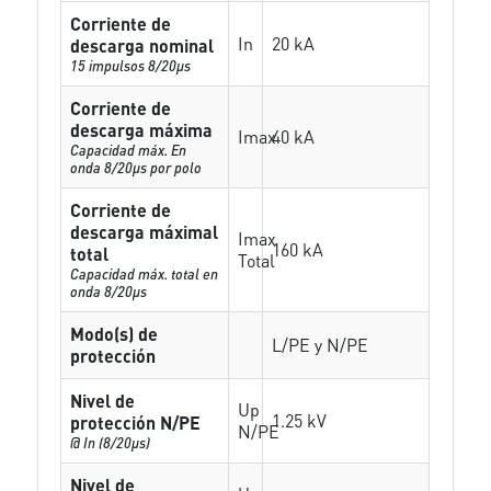
Corriente de
In
20 kA
descarga nominal
15 impulsos 8/20µs
Corriente de
descarga máxima
Imax
40 kA
Capacidad máx. En
onda 8/20µs por polo
Corriente de
descarga máximal
Imax
160 kA
total
Total
Capacidad máx. total en
onda 8/20µs
Modo(s) de
L/PE y N/PE
protección
Nivel de
Up
1.25 kV
protección N/PE
N/PE
@ In (8/20µs)
Nivel de