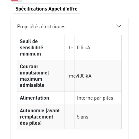
Spécifications Appel d'offre
Propriétés électriques
Seuil de
sensibilité
Itc
0.5 kA
minimum
Courant
impulsionnel
Imcw
100 kA
maximum
admissible
Alimentation
Interne par piles
Autonomie (avant
remplacement
5 ans
des piles)