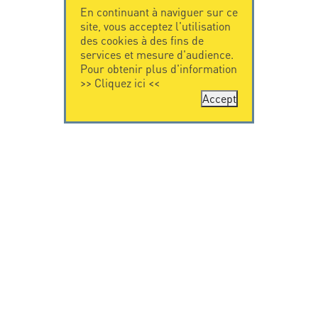
En continuant à naviguer sur ce
site, vous acceptez l'utilisation
des cookies à des fins de
services et mesure d'audience.
Pour obtenir plus d'information
>>
Cliquez ici
<<
Accept
CONTACTEZ-
CITEL
NOUS
La société
Spécialiste de la
CITEL - 29 boulevard
protection foudre
Edgar Quinet
Une présence
75014 Paris - France
internationale
Tel: +33.1.41.23.50.23