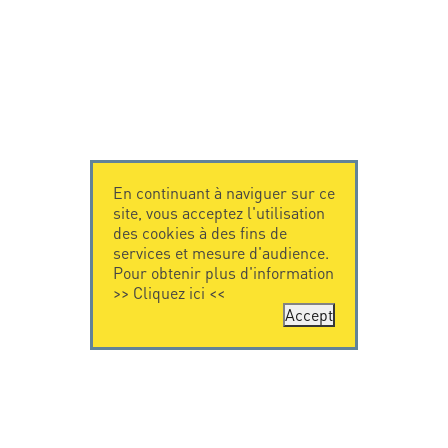
En continuant à naviguer sur ce
site, vous acceptez l'utilisation
des cookies à des fins de
services et mesure d'audience.
Pour obtenir plus d'information
>>
Cliquez ici
<<
Accept
CONTACTEZ-
CITEL
NOUS
La société
Spécialiste de la
CITEL - 29 boulevard