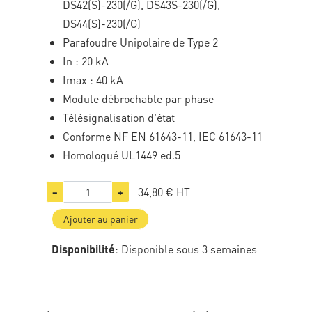
DS42(S)-230(/G), DS43S-230(/G),
DS44(S)-230(/G)
Parafoudre Unipolaire de Type 2
In : 20 kA
Imax : 40 kA
Module débrochable par phase
Télésignalisation d'état
Conforme NF EN 61643-11, IEC 61643-11
Homologué UL1449 ed.5
34,80 €
HT
−
+
Ajouter au panier
Disponibilité
: Disponible sous 3 semaines