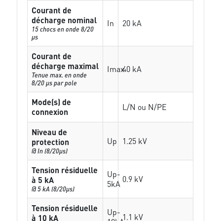
Courant de
décharge nominal
In
20 kA
15 chocs en onde 8/20
µs
Courant de
décharge maximal
Imax
40 kA
Tenue max. en onde
8/20 µs par pole
Mode(s) de
L/N ou N/PE
connexion
Niveau de
Up
1.25 kV
protection
@ In (8/20µs)
Tension résiduelle
Up-
0.9 kV
à 5 kA
5kA
@ 5 kA (8/20µs)
Tension résiduelle
Up-
1.1 kV
à 10 kA