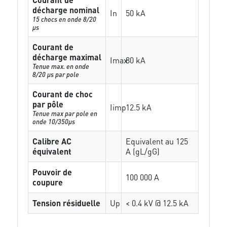
décharge nominal
In
50 kA
15 chocs en onde 8/20
µs
Courant de
décharge maximal
Imax
80 kA
Tenue max. en onde
8/20 µs par pole
Courant de choc
par pôle
Iimp
12.5 kA
Tenue max par pole en
onde 10/350µs
Calibre AC
Equivalent au 125
équivalent
A (gL/gG)
Pouvoir de
100 000 A
coupure
Tension résiduelle
Up
< 0.4 kV @ 12.5 kA