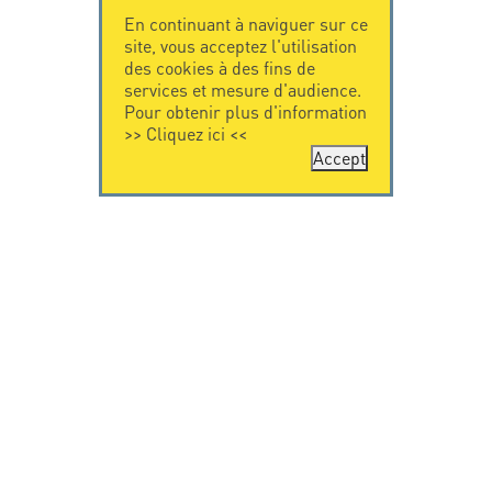
En continuant à naviguer sur ce
site, vous acceptez l'utilisation
des cookies à des fins de
services et mesure d'audience.
Pour obtenir plus d'information
>>
Cliquez ici
<<
Accept
CONTACTEZ-
CITEL
NOUS
La société
Spécialiste de la
CITEL - 29 boulevard
protection foudre
Edgar Quinet
Une présence
75014 Paris - France
internationale
Tel: +33.1.41.23.50.23