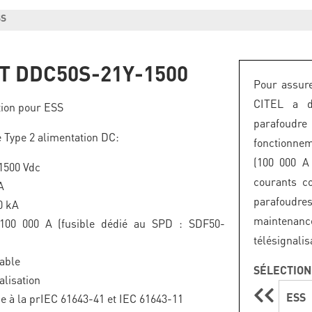
SS
IT DDC50S-21Y-1500
Pour assure
CITEL a d
tion pour ESS
parafoud
 Type 2 alimentation DC:
fonctionnem
(100 000 A 
1500 Vdc
courants c
A
parafoudre
0 kA
maintenance
 100 000 A (fusible dédié au SPD : SDF50-
télésignalis
able
SÉLECTION
alisation
ESS
 à la prIEC 61643-41 et IEC 61643-11