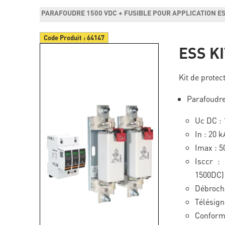
PARAFOUDRE 1500 VDC + FUSIBLE POUR APPLICATION E
Code Produit :
64147
ESS K
Kit de protec
Parafoudre
Uc DC : 
In : 20 k
Imax : 5
Isccr :
1500DC)
Débroch
Télésign
Conforme