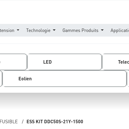
tension
Technologie
Gammes Produits
Applicat
e
LED
Tele
Eolien
 FUSIBLE
/
ESS KIT DDC50S-21Y-1500