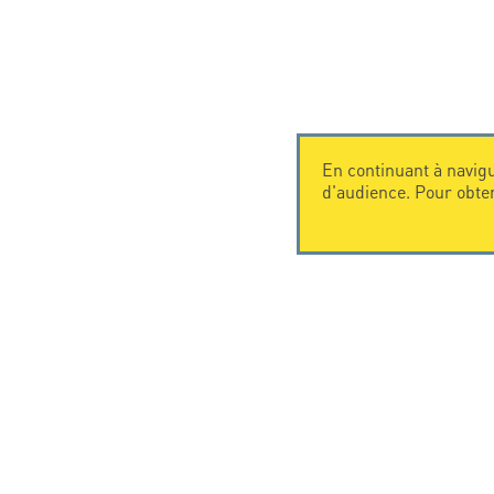
En continuant à navigu
d'audience. Pour obte
CONTACTEZ-NOUS
CITEL
CITEL - 29 boulevard Edgar Quinet
La société
75014 Paris - France
Spécialiste 
Tel: +33.1.41.23.50.23
Une présenc