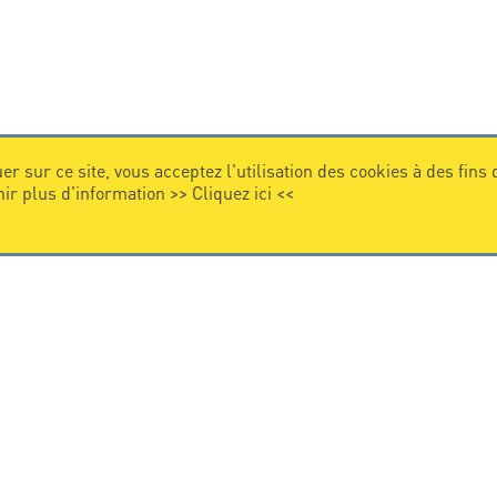
er sur ce site, vous acceptez l'utilisation des cookies à des fins
nir plus d'information >>
Cliquez ici
<<
VIDEO
Citel en vidéo
de la protection foudre
e internationale