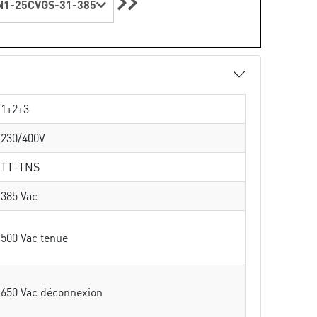
1-25CVGS-31-385
1+2+3
230/400V
TT-TNS
385 Vac
500 Vac tenue
650 Vac déconnexion