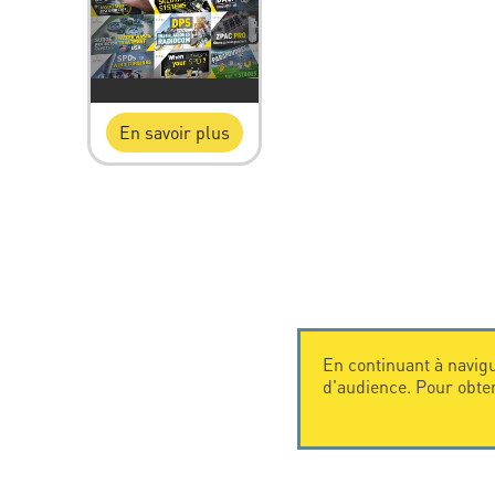
En savoir plus
En continuant à navigu
d'audience. Pour obte
CONTACTEZ-NOUS
CITEL