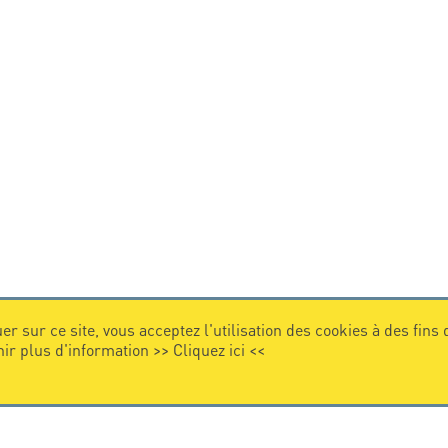
er sur ce site, vous acceptez l'utilisation des cookies à des fins
nir plus d'information >>
Cliquez ici
<<
VIDEO