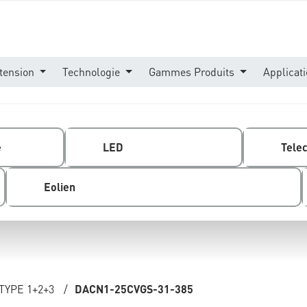
tension
Technologie
Gammes Produits
Applicat
e
LED
Tele
Eolien
TYPE 1+2+3
/
DACN1-25CVGS-31-385