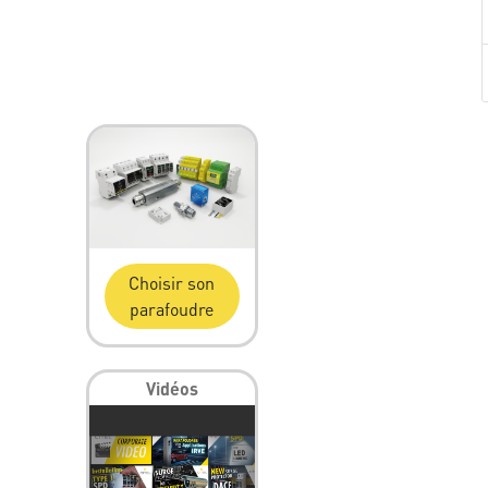
Choisir son
parafoudre
Vidéos