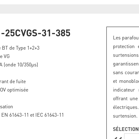
-25CVGS-31-385
Les parafo
protection
 BT de Type 1+2+3
surtension
ie VG
garantissen
kA (onde 10/350µs)
sans couran
et monobloc
ant de fuite
TOV optimisée
indicateur
offrant une
isation
électriques
F EN 61643-11 et IEC 61643-11
surtension.
SÉLECTION