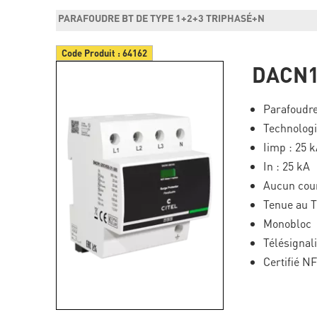
PARAFOUDRE BT DE TYPE 1+2+3 TRIPHASÉ+N
Code Produit :
64162
DACN1
Parafoudre
Technolog
Iimp : 25 
In : 25 kA
Aucun cour
Tenue au 
Monobloc
Télésignal
Certifié N