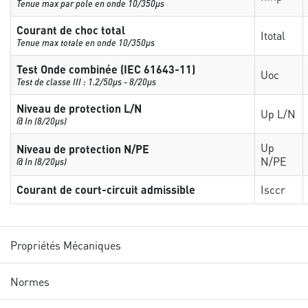
Tenue max par pole en onde 10/350µs
Courant de choc total
Itotal
Tenue max totale en onde 10/350µs
Test Onde combinée (IEC 61643-11)
Uoc
Test de classe III : 1.2/50µs - 8/20µs
Niveau de protection L/N
Up L/N
@ In (8/20µs)
Up
Niveau de protection N/PE
N/PE
@ In (8/20µs)
Courant de court-circuit admissible
Isccr
Propriétés Mécaniques
Normes