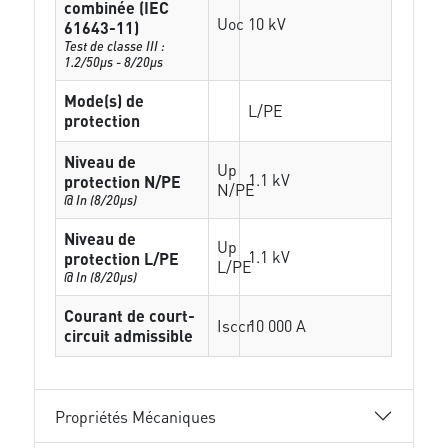
combinée (IEC
Uoc
10 kV
61643-11)
Test de classe III :
1.2/50µs - 8/20µs
Mode(s) de
L/PE
protection
Niveau de
Up
1.1 kV
protection N/PE
N/PE
@ In (8/20µs)
Niveau de
Up
1.1 kV
protection L/PE
L/PE
@ In (8/20µs)
Courant de court-
Isccr
10 000 A
circuit admissible
Propriétés Mécaniques