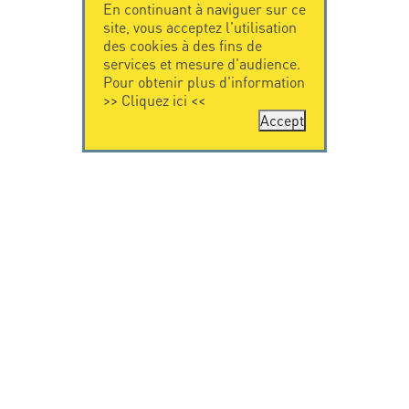
En continuant à naviguer sur ce
site, vous acceptez l'utilisation
des cookies à des fins de
services et mesure d'audience.
Pour obtenir plus d'information
>>
Cliquez ici
<<
Accept
CONTACTEZ-
CITEL
NOUS
La société
Spécialiste de la
CITEL - 29 boulevard
protection foudre
Edgar Quinet
Une présence
75014 Paris - France
internationale
Tel: +33.1.41.23.50.23