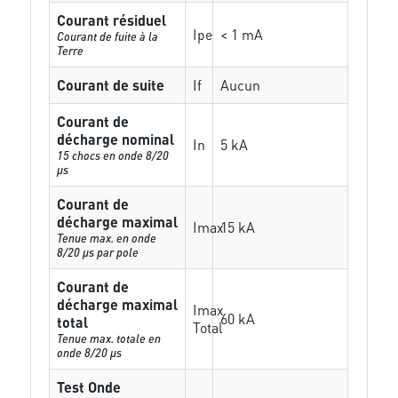
Courant résiduel
Ipe
< 1 mA
Courant de fuite à la
Terre
Courant de suite
If
Aucun
Courant de
décharge nominal
In
5 kA
15 chocs en onde 8/20
µs
Courant de
décharge maximal
Imax
15 kA
Tenue max. en onde
8/20 µs par pole
Courant de
décharge maximal
Imax
60 kA
total
Total
Tenue max. totale en
onde 8/20 µs
Test Onde