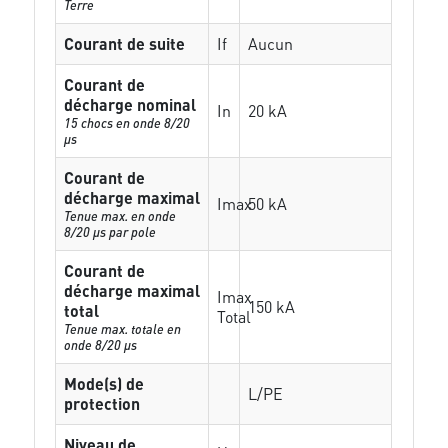
Terre
Courant de suite
If
Aucun
Courant de
décharge nominal
In
20 kA
15 chocs en onde 8/20
µs
Courant de
décharge maximal
Imax
50 kA
Tenue max. en onde
8/20 µs par pole
Courant de
décharge maximal
Imax
150 kA
total
Total
Tenue max. totale en
onde 8/20 µs
Mode(s) de
L/PE
protection
Niveau de