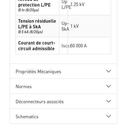
Up
1.25 kV
protection L/PE
L/PE
@ In (8/20µs)
Tension résiduelle
Up-
1 kV
L/PE à 5kA
5kA
@ 5 kA (8/20µs)
Courant de court-
Isccr
50 000 A
circuit admissible
Propriétés Mécaniques
Normes
Déconnecteurs associés
Schematics