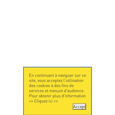
En continuant à naviguer sur ce
site, vous acceptez l'utilisation
des cookies à des fins de
services et mesure d'audience.
Pour obtenir plus d'information
>>
Cliquez ici
<<
Accept