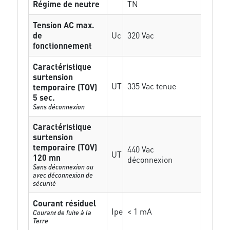
Régime de neutre
TN
Tension AC max.
de
Uc
320 Vac
fonctionnement
Caractéristique
surtension
UT
335 Vac tenue
temporaire (TOV)
5 sec.
Sans déconnexion
Caractéristique
surtension
temporaire (TOV)
440 Vac
UT
120 mn
déconnexion
Sans déconnexion ou
avec déconnexion de
sécurité
Courant résiduel
Ipe
< 1 mA
Courant de fuite à la
Terre