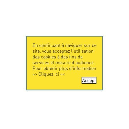
En continuant à naviguer sur ce
site, vous acceptez l'utilisation
des cookies à des fins de
services et mesure d'audience.
Pour obtenir plus d'information
>>
Cliquez ici
<<
Accept
CONTACTEZ-
CITEL
NOUS
La société
Spécialiste de la
CITEL - 29 boulevard
protection foudre
Edgar Quinet