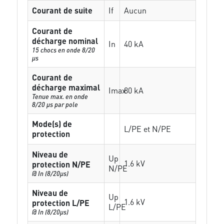
Courant de suite
If
Aucun
Courant de
décharge nominal
In
40 kA
15 chocs en onde 8/20
µs
Courant de
décharge maximal
Imax
80 kA
Tenue max. en onde
8/20 µs par pole
Mode(s) de
L/PE et N/PE
protection
Niveau de
Up
1.6 kV
protection N/PE
N/PE
@ In (8/20µs)
Niveau de
Up
1.6 kV
protection L/PE
L/PE
@ In (8/20µs)