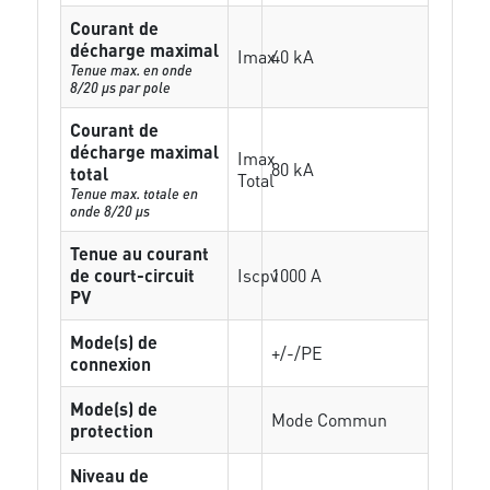
Courant de
décharge maximal
Imax
40 kA
Tenue max. en onde
8/20 µs par pole
Courant de
décharge maximal
Imax
80 kA
total
Total
Tenue max. totale en
onde 8/20 µs
Tenue au courant
de court-circuit
Iscpv
1000 A
PV
Mode(s) de
+/-/PE
connexion
Mode(s) de
Mode Commun
protection
Niveau de