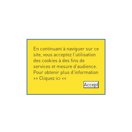
En continuant à naviguer sur ce
site, vous acceptez l'utilisation
des cookies à des fins de
services et mesure d'audience.
Pour obtenir plus d'information
>>
Cliquez ici
<<
Accept
CONTACTEZ-
CITEL
NOUS
La société
Spécialiste de la
CITEL - 29 boulevard
protection foudre
Edgar Quinet