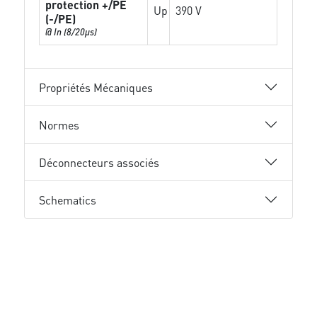
protection +/PE
Up
390 V
(-/PE)
@ In (8/20µs)
Propriétés Mécaniques
Normes
Déconnecteurs associés
Schematics