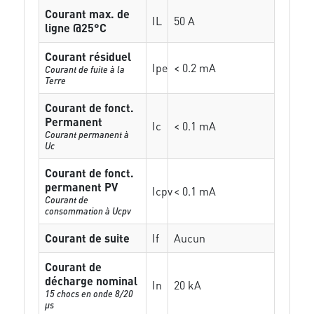
Courant max. de
IL
50 A
ligne @25°C
Courant résiduel
Ipe
< 0.2 mA
Courant de fuite à la
Terre
Courant de fonct.
Permanent
Ic
< 0.1 mA
Courant permanent à
Uc
Courant de fonct.
permanent PV
Icpv
< 0.1 mA
Courant de
consommation à Ucpv
Courant de suite
If
Aucun
Courant de
décharge nominal
In
20 kA
15 chocs en onde 8/20
µs