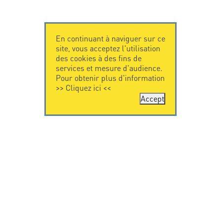
En continuant à naviguer sur ce
site, vous acceptez l'utilisation
des cookies à des fins de
services et mesure d'audience.
Pour obtenir plus d'information
>>
Cliquez ici
<<
Accept
CONTACTEZ-
CITEL
NOUS
La société
Spécialiste de la
CITEL - 29 boulevard
protection foudre
Edgar Quinet
Une présence
75014 Paris - France
internationale
Tel: +33.1.41.23.50.23