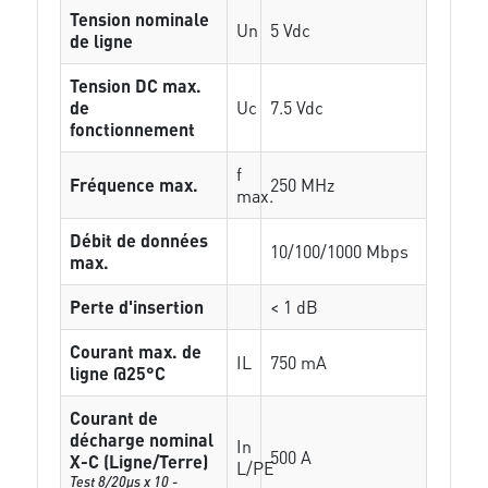
Tension nominale
Un
5 Vdc
de ligne
Tension DC max.
de
Uc
7.5 Vdc
fonctionnement
f
Fréquence max.
250 MHz
max.
Débit de données
10/100/1000 Mbps
max.
Perte d'insertion
< 1 dB
Courant max. de
IL
750 mA
ligne @25°C
Courant de
décharge nominal
In
500 A
X-C (Ligne/Terre)
L/PE
Test 8/20µs x 10 -