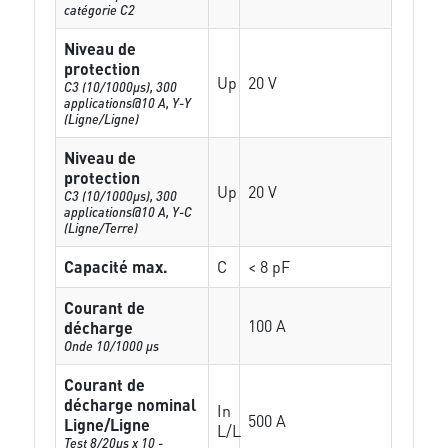
catégorie C2
Niveau de
protection
Up
20 V
C3 (10/1000μs), 300
applications@10 A, Y-Y
(Ligne/Ligne)
Niveau de
protection
Up
20 V
C3 (10/1000μs), 300
applications@10 A, Y-C
(Ligne/Terre)
Capacité max.
C
< 8 pF
Courant de
100 A
décharge
Onde 10/1000 µs
Courant de
décharge nominal
In
500 A
Ligne/Ligne
L/L
Test 8/20µs x 10 -