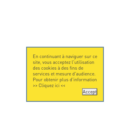
En continuant à naviguer sur ce
site, vous acceptez l'utilisation
des cookies à des fins de
services et mesure d'audience.
Pour obtenir plus d'information
>>
Cliquez ici
<<
Accept
CONTACTEZ-
CITEL
NOUS
La société
Spécialiste de la
CITEL - 29 boulevard