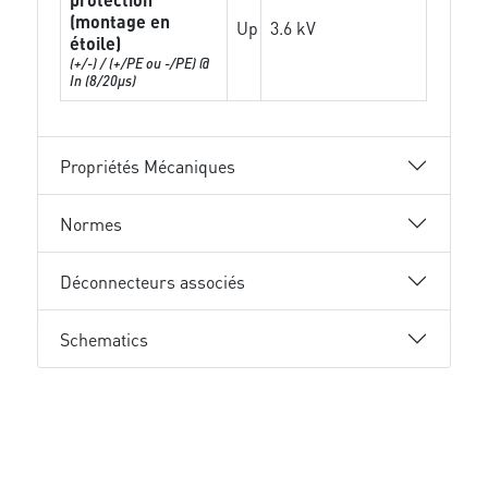
(montage en
Up
3.6 kV
étoile)
(+/-) / (+/PE ou -/PE) @
In (8/20µs)
Propriétés Mécaniques
Normes
Déconnecteurs associés
Schematics