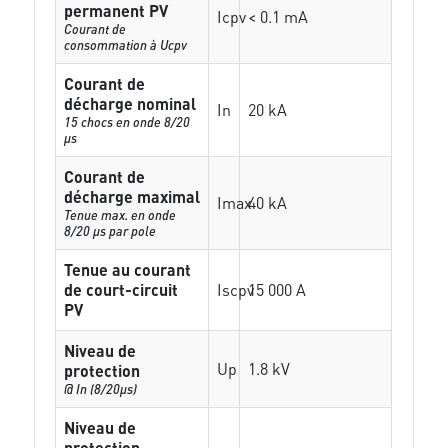
permanent PV
Icpv
< 0.1 mA
Courant de
consommation à Ucpv
Courant de
décharge nominal
In
20 kA
15 chocs en onde 8/20
µs
Courant de
décharge maximal
Imax
40 kA
Tenue max. en onde
8/20 µs par pole
Tenue au courant
de court-circuit
Iscpv
15 000 A
PV
Niveau de
Up
1.8 kV
protection
@ In (8/20µs)
Niveau de
protection