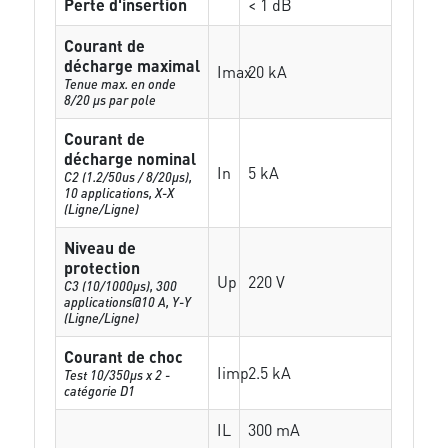
Perte d'insertion
< 1 dB
Courant de
décharge maximal
Imax
20 kA
Tenue max. en onde
8/20 µs par pole
Courant de
décharge nominal
In
5 kA
C2 (1.2/50us / 8/20µs),
10 applications, X-X
(Ligne/Ligne)
Niveau de
protection
Up
220 V
C3 (10/1000μs), 300
applications@10 A, Y-Y
(Ligne/Ligne)
Courant de choc
Iimp
2.5 kA
Test 10/350µs x 2 -
catégorie D1
IL
300 mA