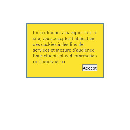
En continuant à naviguer sur ce
site, vous acceptez l'utilisation
des cookies à des fins de
services et mesure d'audience.
Pour obtenir plus d'information
>>
Cliquez ici
<<
Accept
CONTACTEZ-
CITEL
NOUS
La société
Spécialiste de la
CITEL - 29 boulevard
protection foudre
Edgar Quinet
Une présence
75014 Paris - France
internationale
Tel: +33.1.41.23.50.23