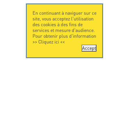
En continuant à naviguer sur ce
site, vous acceptez l'utilisation
des cookies à des fins de
services et mesure d'audience.
Pour obtenir plus d'information
>>
Cliquez ici
<<
Accept
CONTACTEZ-
CITEL
NOUS
La société
Spécialiste de la
CITEL - 29 boulevard
protection foudre
Edgar Quinet
Une présence
75014 Paris - France
internationale
Tel: +33.1.41.23.50.23