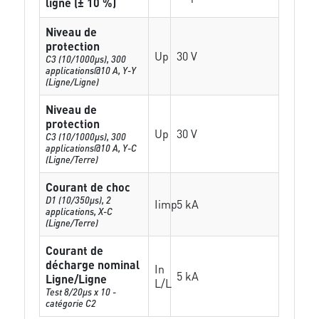
ligne (± 10 %)
Niveau de
protection
Up
30 V
C3 (10/1000μs), 300
applications@10 A, Y-Y
(Ligne/Ligne)
Niveau de
protection
Up
30 V
C3 (10/1000μs), 300
applications@10 A, Y-C
(Ligne/Terre)
Courant de choc
D1 (10/350μs), 2
Iimp
5 kA
applications, X-C
(Ligne/Terre)
Courant de
décharge nominal
In
5 kA
Ligne/Ligne
L/L
Test 8/20µs x 10 -
catégorie C2