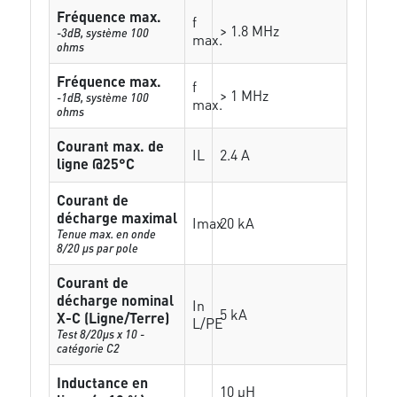
Fréquence max.
f
> 1.8 MHz
-3dB, système 100
max.
ohms
Fréquence max.
f
> 1 MHz
-1dB, système 100
max.
ohms
Courant max. de
IL
2.4 A
ligne @25°C
Courant de
décharge maximal
Imax
20 kA
Tenue max. en onde
8/20 µs par pole
Courant de
décharge nominal
In
5 kA
X-C (Ligne/Terre)
L/PE
Test 8/20µs x 10 -
catégorie C2
Inductance en
10 µH