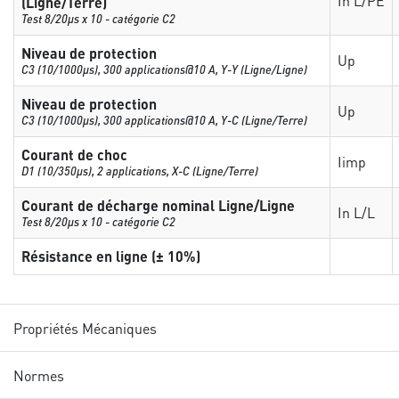
In L/PE
(Ligne/Terre)
Test 8/20µs x 10 - catégorie C2
Niveau de protection
Up
C3 (10/1000μs), 300 applications@10 A, Y-Y (Ligne/Ligne)
Niveau de protection
Up
C3 (10/1000μs), 300 applications@10 A, Y-C (Ligne/Terre)
Courant de choc
Iimp
D1 (10/350μs), 2 applications, X-C (Ligne/Terre)
Courant de décharge nominal Ligne/Ligne
In L/L
Test 8/20µs x 10 - catégorie C2
Résistance en ligne (± 10%)
Propriétés Mécaniques
Normes