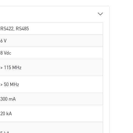
RS422, RS485
6 V
8 Vdc
> 115 MHz
> 50 MHz
300 mA
20 kA