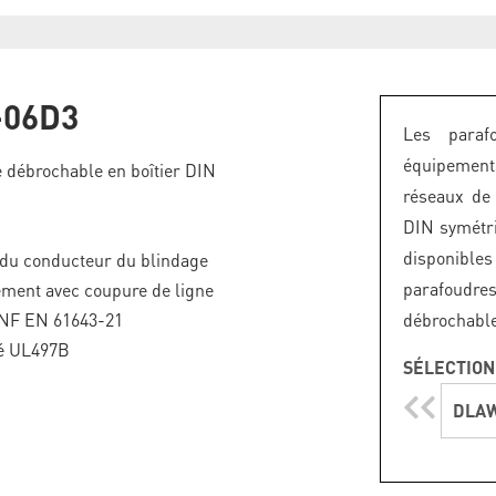
06D3
Les paraf
équipement
 débrochable en boîtier DIN
réseaux de 
DIN symétri
disponibles
 du conducteur du blindage
parafoudre
ment avec coupure de ligne
NF EN 61643-21
débrochable
é UL497B
SÉLECTION
DLA