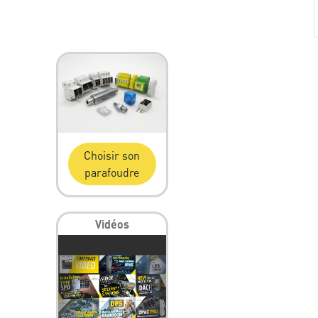
Choisir son
parafoudre
Vidéos