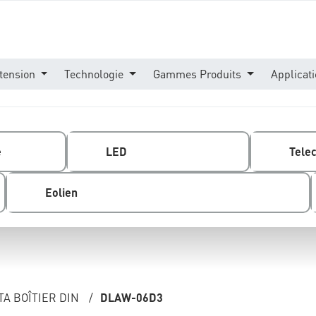
tension
Technologie
Gammes Produits
Applicat
e
LED
Tele
Eolien
A BOÎTIER DIN
/
DLAW-06D3