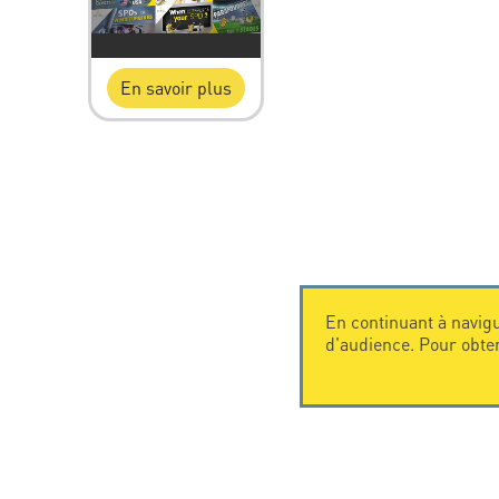
En savoir plus
En continuant à navigu
d'audience. Pour obte
CONTACTEZ-NOUS
CITEL
CITEL - 29 boulevard Edgar Quinet
La société