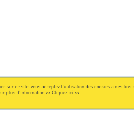
er sur ce site, vous acceptez l'utilisation des cookies à des fins
nir plus d'information >>
Cliquez ici
<<
VIDEO
Citel en vidéo