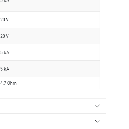
5 kA
20 V
20 V
5 kA
5 kA
4.7 Ohm