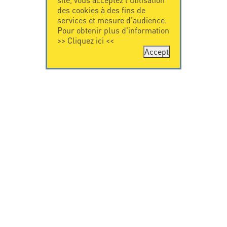
des cookies à des fins de
services et mesure d'audience.
Pour obtenir plus d'information
>>
Cliquez ici
<<
Accept
CONTACTEZ-
CITEL
NOUS
La société
Spécialiste de la
CITEL - 29 boulevard
protection foudre
Edgar Quinet
Une présence
75014 Paris - France
internationale
Tel: +33.1.41.23.50.23
VIDEO
RESSOURCES