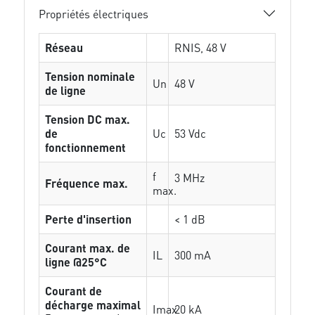
Propriétés électriques
Réseau
RNIS, 48 V
Tension nominale
Un
48 V
de ligne
Tension DC max.
de
Uc
53 Vdc
fonctionnement
f
3 MHz
Fréquence max.
max.
Perte d'insertion
< 1 dB
Courant max. de
IL
300 mA
ligne @25°C
Courant de
décharge maximal
Imax
20 kA