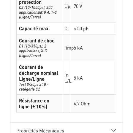
protection
Up
70 V
C3 (10/1000μs), 300
applications@10 A, Y-C
(Ligne/Terre)
Capacité max.
C
< 50 pF
Courant de choc
D1 (10/350μs), 2
Iimp
5 kA
applications, X-C
(Ligne/Terre)
Courant de
décharge nominal
In
5 kA
Ligne/Ligne
L/L
Test 8/20µs x 10 -
catégorie C2
Résistance en
4.7 Ohm
ligne (± 10%)
Propriétés Mécaniques