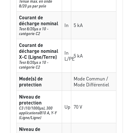
Tenue max. en onde
8/20 µs par pole
Courant de
décharge nominal
In
5 kA
Test 8/20µs x 10 -
catégorie C2
Courant de
décharge nominal
In
5 kA
X-C (Ligne/Terre)
L/PE
Test 8/20µs x 10 -
catégorie C2
Mode(s) de
Mode Commun /
protection
Mode Différentiel
Niveau de
protection
Up
70 V
C3 (10/1000μs), 300
applications@10 A, Y-Y
(Ligne/Ligne)
Niveau de