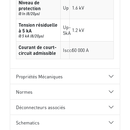
Niveau de
Up
1.6 kV
protection
@ In (8/20µs)
Tension résiduelle
Up-
1.2 kV
à 5 kA
5kA
@ 5 kA (8/20µs)
Courant de court-
Isccr
50 000 A
circuit admissible
Propriétés Mécaniques
Normes
Déconnecteurs associés
Schematics