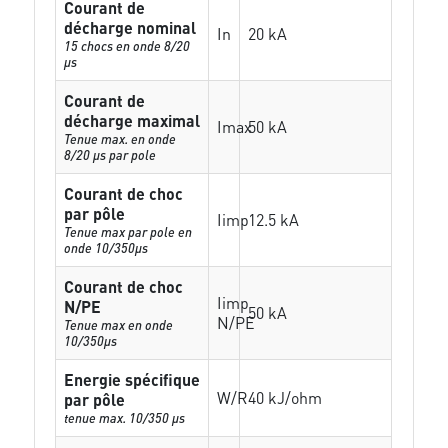
Courant de
décharge nominal
In
20 kA
15 chocs en onde 8/20
µs
Courant de
décharge maximal
Imax
50 kA
Tenue max. en onde
8/20 µs par pole
Courant de choc
par pôle
Iimp
12.5 kA
Tenue max par pole en
onde 10/350µs
Courant de choc
Iimp
N/PE
50 kA
N/PE
Tenue max en onde
10/350µs
Energie spécifique
W/R
40 kJ/ohm
par pôle
tenue max. 10/350 µs