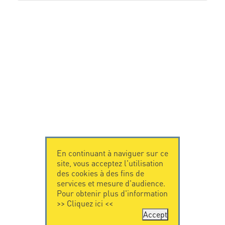
En continuant à naviguer sur ce
site, vous acceptez l'utilisation
des cookies à des fins de
services et mesure d'audience.
Pour obtenir plus d'information
>>
Cliquez ici
<<
Accept