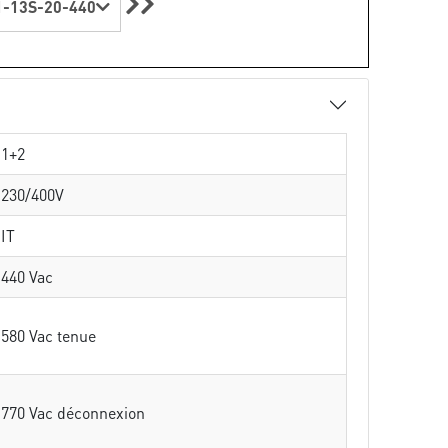
-13S-20-440
1+2
230/400V
IT
440 Vac
580 Vac tenue
770 Vac déconnexion