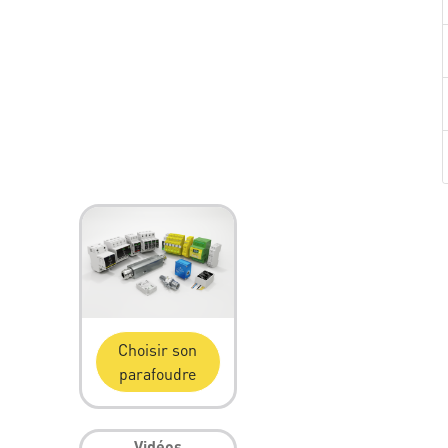
Choisir son
parafoudre
Vidéos