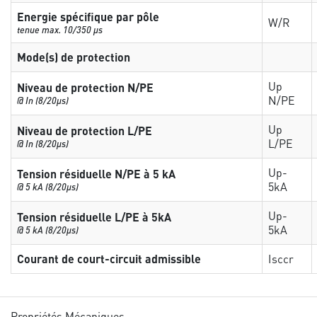
Energie spécifique par pôle
W/R
tenue max. 10/350 µs
Mode(s) de protection
Up
Niveau de protection N/PE
N/PE
@ In (8/20µs)
Up
Niveau de protection L/PE
L/PE
@ In (8/20µs)
Up-
Tension résiduelle N/PE à 5 kA
5kA
@ 5 kA (8/20µs)
Up-
Tension résiduelle L/PE à 5kA
5kA
@ 5 kA (8/20µs)
Courant de court-circuit admissible
Isccr
Propriétés Mécaniques