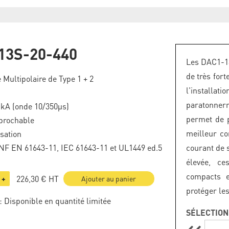
13S-20-440
Les DAC1-13
de très fort
 Multipolaire de Type 1 + 2
l'installat
paratonner
5 kA (onde 10/350µs)
permet de p
brochable
meilleur c
isation
F EN 61643-11, IEC 61643-11 et UL1449 ed.5
courant de s
élevée, ce
compacts e
226,30 €
HT
+
Ajouter au panier
protéger le
: Disponible en quantité limitée
SÉLECTION