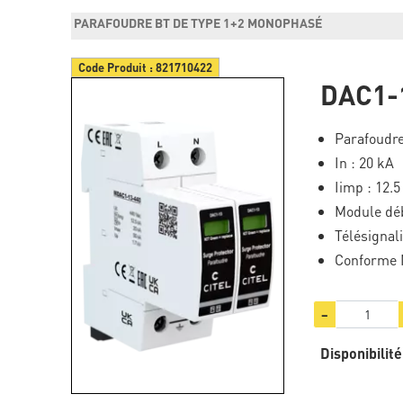
PARAFOUDRE BT DE TYPE 1+2 MONOPHASÉ
Code Produit :
821710422
DAC1-
Parafoudre
In : 20 kA
Iimp : 12.
Module dé
Télésignal
Conforme N
−
Disponibilité