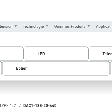
tension
Technologie
Gammes Produits
Applicat
e
LED
Tele
Eolien
TYPE 1+2
/
DAC1-13S-20-440