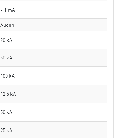
< 1 mA
Aucun
20 kA
50 kA
100 kA
12.5 kA
50 kA
25 kA