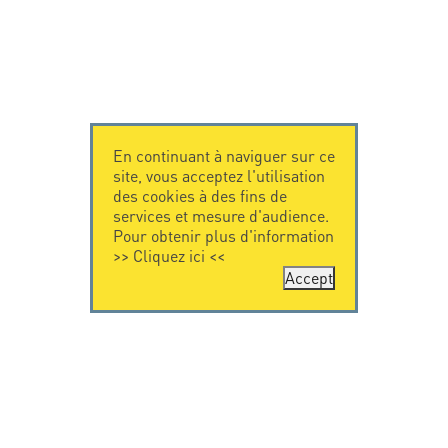
En continuant à naviguer sur ce
site, vous acceptez l'utilisation
des cookies à des fins de
services et mesure d'audience.
Pour obtenir plus d'information
>>
Cliquez ici
<<
Accept
CONTACTEZ-
CITEL
NOUS
La société
Spécialiste de la
CITEL - 29 boulevard
protection foudre
Edgar Quinet