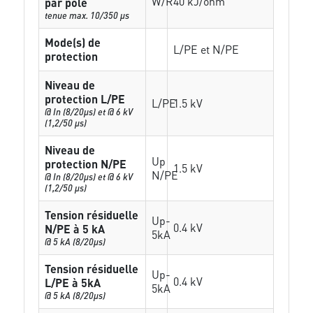
W/R
40 kJ/ohm
par pôle
tenue max. 10/350 µs
Mode(s) de
L/PE et N/PE
protection
Niveau de
protection L/PE
L/PE
1.5 kV
@ In (8/20µs) et @ 6 kV
(1,2/50 µs)
Niveau de
Up
protection N/PE
1.5 kV
N/PE
@ In (8/20µs) et @ 6 kV
(1,2/50 µs)
Tension résiduelle
Up-
0.4 kV
N/PE à 5 kA
5kA
@ 5 kA (8/20µs)
Tension résiduelle
Up-
0.4 kV
L/PE à 5kA
5kA
@ 5 kA (8/20µs)