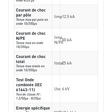
onde 8/20 µs
Courant de choc
par pôle
Iimp
12.5 kA
Tenue max par pole en
onde 10/350µs
Courant de choc
Iimp
N/PE
50 kA
N/PE
Tenue max en onde
10/350µs
Courant de choc
total
Itotal
25 kA
Tenue max totale en
onde 10/350µs
Test Onde
combinée (IEC
Uoc
6 kV
61643-11)
Test de classe III :
1.2/50µs - 8/20µs
Energie spécifique