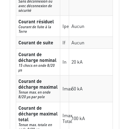
Sans déconnexion ou
avec déconnexion de
sécurité
Courant résiduel
Ipe
Aucun
Courant de fuite à la
Terre
Courant de suite
If
Aucun
Courant de
décharge nominal
In
20 kA
15 chocs en onde 8/20
µs
Courant de
décharge maximal
Imax
50 kA
Tenue max. en onde
8/20 µs par pole
Courant de
décharge maximal
Imax
100 kA
total
Total
Tenue max. totale en