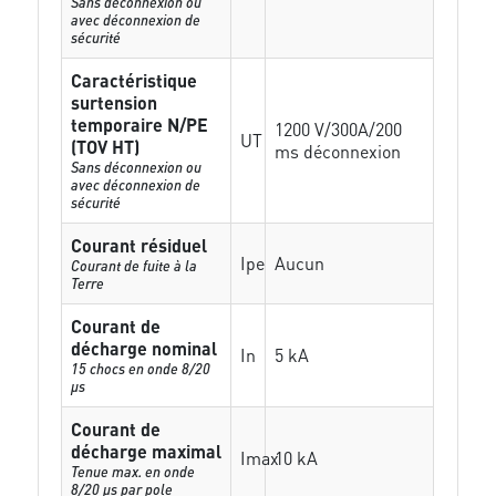
Sans déconnexion ou
avec déconnexion de
sécurité
Caractéristique
surtension
temporaire N/PE
1200 V/300A/200
UT
(TOV HT)
ms déconnexion
Sans déconnexion ou
avec déconnexion de
sécurité
Courant résiduel
Ipe
Aucun
Courant de fuite à la
Terre
Courant de
décharge nominal
In
5 kA
15 chocs en onde 8/20
µs
Courant de
décharge maximal
Imax
10 kA
Tenue max. en onde
8/20 µs par pole