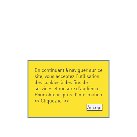
En continuant à naviguer sur ce
site, vous acceptez l'utilisation
des cookies à des fins de
services et mesure d'audience.
Pour obtenir plus d'information
>>
Cliquez ici
<<
Accept
CONTACTEZ-
CITEL