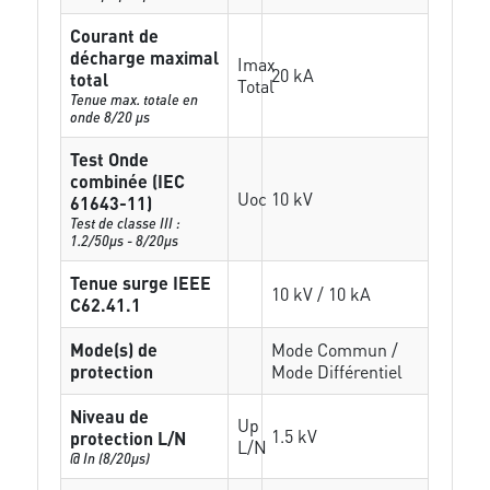
Courant de
décharge maximal
Imax
20 kA
total
Total
Tenue max. totale en
onde 8/20 µs
Test Onde
combinée (IEC
Uoc
10 kV
61643-11)
Test de classe III :
1.2/50µs - 8/20µs
Tenue surge IEEE
10 kV / 10 kA
C62.41.1
Mode(s) de
Mode Commun /
protection
Mode Différentiel
Niveau de
Up
1.5 kV
protection L/N
L/N
@ In (8/20µs)