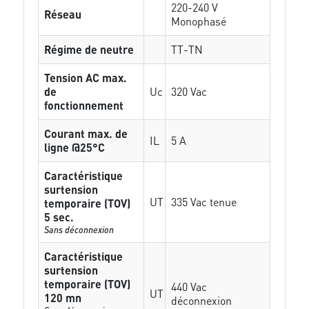
220-240 V
Réseau
Monophasé
Régime de neutre
TT-TN
Tension AC max.
de
Uc
320 Vac
fonctionnement
Courant max. de
IL
5 A
ligne @25°C
Caractéristique
surtension
UT
335 Vac tenue
temporaire (TOV)
5 sec.
Sans déconnexion
Caractéristique
surtension
temporaire (TOV)
440 Vac
UT
120 mn
déconnexion