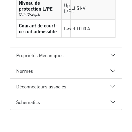
Niveau de
Up
1.5 kV
protection L/PE
L/PE
@ In (8/20µs)
Courant de court-
Isccr
10 000 A
circuit admissible
Propriétés Mécaniques
Normes
Déconnecteurs associés
Schematics