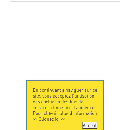
En continuant à naviguer sur ce
site, vous acceptez l'utilisation
des cookies à des fins de
services et mesure d'audience.
Pour obtenir plus d'information
>>
Cliquez ici
<<
Accept