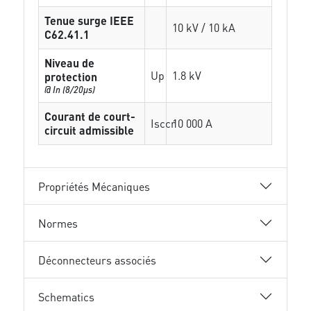
Tenue surge IEEE
10 kV / 10 kA
C62.41.1
Niveau de
Up
1.8 kV
protection
@ In (8/20µs)
Courant de court-
Isccr
10 000 A
circuit admissible
Propriétés Mécaniques
Normes
Déconnecteurs associés
Schematics