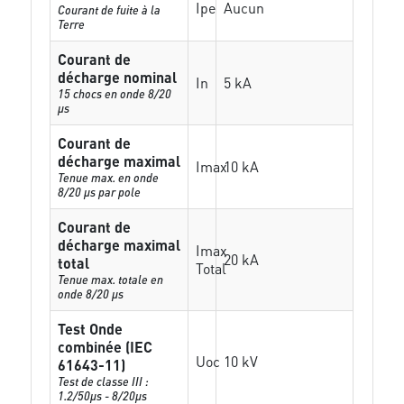
Ipe
Aucun
Courant de fuite à la
Terre
Courant de
décharge nominal
In
5 kA
15 chocs en onde 8/20
µs
Courant de
décharge maximal
Imax
10 kA
Tenue max. en onde
8/20 µs par pole
Courant de
décharge maximal
Imax
20 kA
total
Total
Tenue max. totale en
onde 8/20 µs
Test Onde
combinée (IEC
Uoc
10 kV
61643-11)
Test de classe III :
1.2/50µs - 8/20µs