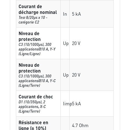
Courant de
décharge nominal
In
5 kA
Test 8/20µs x 10 -
catégorie C2
Niveau de
protection
Up
20 V
C3 (10/1000μs), 300
applications@10 A, Y-Y
(Ligne/Ligne)
Niveau de
protection
Up
20 V
C3 (10/1000μs), 300
applications@10 A, Y-C
(Ligne/Terre)
Courant de choc
D1 (10/350μs), 2
Iimp
5 kA
applications, X-C
(Ligne/Terre)
Résistance en
4.7 Ohm
ligne (± 10%)