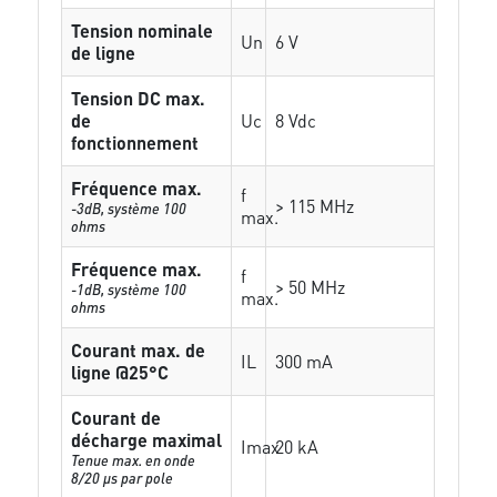
Tension nominale
Un
6 V
de ligne
Tension DC max.
de
Uc
8 Vdc
fonctionnement
Fréquence max.
f
> 115 MHz
-3dB, système 100
max.
ohms
Fréquence max.
f
> 50 MHz
-1dB, système 100
max.
ohms
Courant max. de
IL
300 mA
ligne @25°C
Courant de
décharge maximal
Imax
20 kA
Tenue max. en onde
8/20 µs par pole