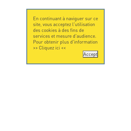
En continuant à naviguer sur ce
site, vous acceptez l'utilisation
des cookies à des fins de
services et mesure d'audience.
Pour obtenir plus d'information
>>
Cliquez ici
<<
Accept
CONTACTEZ-
CITEL
NOUS
La société
Spécialiste de la
CITEL - 29 boulevard
protection foudre
Edgar Quinet
Une présence
75014 Paris - France
internationale
Tel: +33.1.41.23.50.23