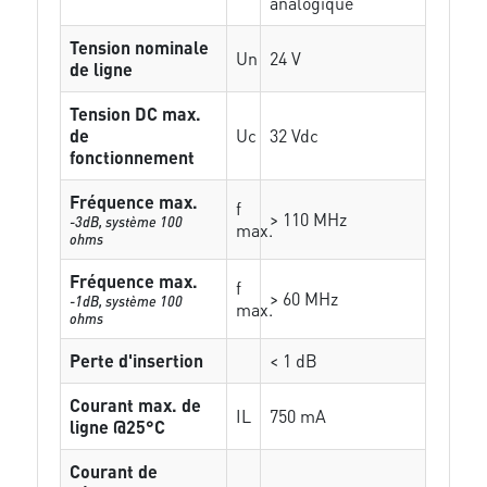
analogique
Tension nominale
Un
24 V
de ligne
Tension DC max.
de
Uc
32 Vdc
fonctionnement
Fréquence max.
f
> 110 MHz
-3dB, système 100
max.
ohms
Fréquence max.
f
> 60 MHz
-1dB, système 100
max.
ohms
Perte d'insertion
< 1 dB
Courant max. de
IL
750 mA
ligne @25°C
Courant de