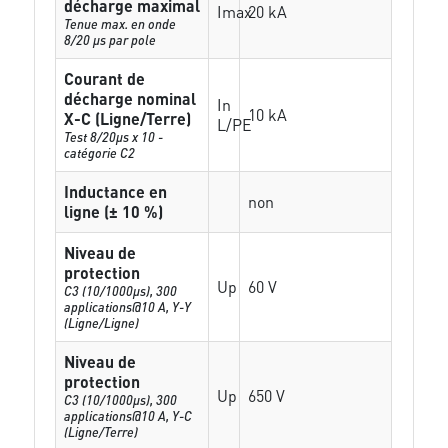
décharge maximal
Imax
20 kA
Tenue max. en onde
8/20 µs par pole
Courant de
décharge nominal
In
10 kA
X-C (Ligne/Terre)
L/PE
Test 8/20µs x 10 -
catégorie C2
Inductance en
non
ligne (± 10 %)
Niveau de
protection
Up
60 V
C3 (10/1000μs), 300
applications@10 A, Y-Y
(Ligne/Ligne)
Niveau de
protection
Up
650 V
C3 (10/1000μs), 300
applications@10 A, Y-C
(Ligne/Terre)