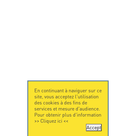
En continuant à naviguer sur ce
site, vous acceptez l'utilisation
des cookies à des fins de
services et mesure d'audience.
Pour obtenir plus d'information
>>
Cliquez ici
<<
Accept