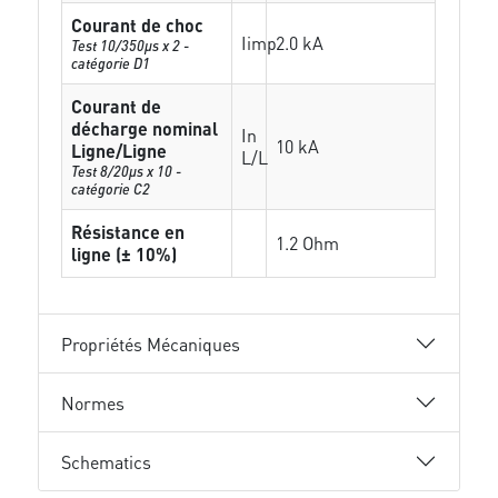
Courant de choc
Iimp
2.0 kA
Test 10/350µs x 2 -
catégorie D1
Courant de
décharge nominal
In
10 kA
Ligne/Ligne
L/L
Test 8/20µs x 10 -
catégorie C2
Résistance en
1.2 Ohm
ligne (± 10%)
Propriétés Mécaniques
Normes
Schematics